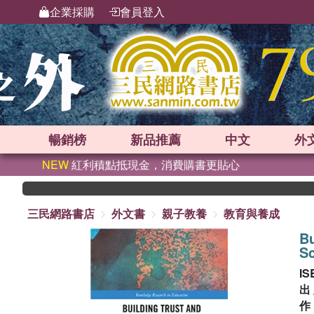
企業採購
會員登入
暢銷榜
新品
推薦
中文
外
NEW
紅利積點抵現金，消費購書更貼心
三民網路書店
外文書
親子教養
教育與養成
Bu
S
IS
出