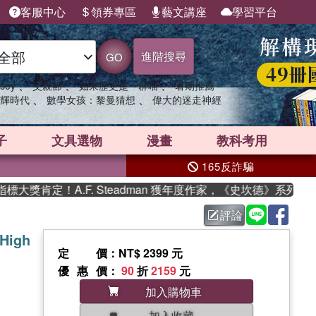
客服中心
領券專區
藝文講座
學習平台
進階搜尋
GO
、
、
、
sey
父親節
如果歷史是一群喵
暑期推薦
、
、
輝時代
數學女孩：黎曼猜想
偉大的迷走神經
子
文具選物
漫畫
教科考用
165反詐騙
獎肯定！A.F. Steadman 獲年度作家，《史坎德》系列帶你
評論
 High
定價
：NT$ 2399 元
優惠價
：
90
折
2159
元
加入購物車
加入收藏