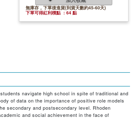
無庫存，下單後進貨(到貨天數約45-60天)
下單可得紅利積點 ：64 點
students navigate high school in spite of traditional and
body of data on the importance of positive role models
 the secondary and postsecondary level. Rhoden
academic and social achievement in the face of