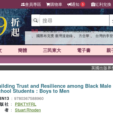
會員專區
購物車
通知
紅利兌換
5
、
、
熱搜：
東野圭吾
高希均教授回憶錄
The Odys
、
、
、
國際布克獎 臺灣漫遊錄
方念華
台灣的李登
文
簡體
三民東大
電子書
親
英國出版界指標大
ilding Trust and Resilience among Black Male
chool Students：Boys to Men
BN13
：
9780367588960
版社
：
PBKTYFRL
作者
：
Stuart Rhoden