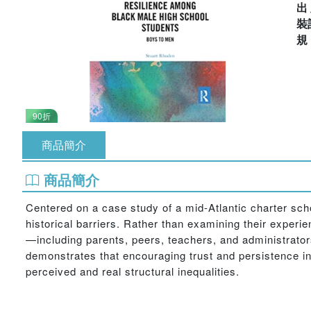
出
裝
90折
商品簡介
商品簡介
Centered on a case study of a mid-Atlantic charter schoo
historical barriers. Rather than examining their experi
—including parents, peers, teachers, and administrato
demonstrates that encouraging trust and persistence i
perceived and real structural inequalities.