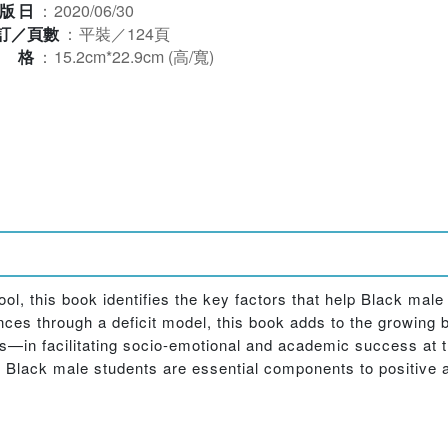
版日
：
2020/06/30
訂／頁數
：
平裝／124頁
規格
：
15.2cm*22.9cm (高/寬)
l, this book identifies the key factors that help Black male 
ences through a deficit model, this book adds to the growing 
rs—in facilitating socio-emotional and academic success at
n Black male students are essential components to positive 