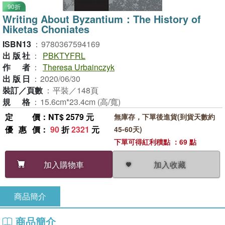
90折
Writing About Byzantium：The History of
Niketas Choniates
ISBN13
：
9780367594169
出版社
：
PBKTYFRL
作者
：
Theresa Urbainczyk
出版日
：
2020/06/30
裝訂／頁數
：
平裝／148頁
規格
：
15.6cm*23.4cm (高/寬)
定價
：NT$ 2579 元
無庫存，下單後進貨(到貨天數約
優惠價
：
90
折
2321
元
45-60天)
下單可得紅利積點 ：69 點
加入收藏
加入購物車
商品簡介
商品簡介