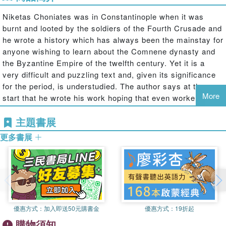
Niketas Choniates was in Constantinople when it was
burnt and looted by the soldiers of the Fourth Crusade and
he wrote a history which has always been the mainstay for
anyone wishing to learn about the Comnene dynasty and
the Byzantine Empire of the twelfth century. Yet it is a
very difficult and puzzling text and, given its significance
for the period, is understudied. The author says at the
More
start that he wrote his work hoping that even workers and
women would be able to profit from it, yet he wrote those
主題書展
words, and the rest of the history, in a highly convoluted,
literary and at times opaque style and language.
更多書展
This examination is an introduction to the history of
Niketas, and to the authors views of why this period saw
such catastrophe for the Byzantines. It looks at Niketas
thoughts about history-writing, the emperors, and the
優惠方式：
加入即送50元購書金
優惠方式：
19折起
Comnene dynasty in particular, about the presence of God
購物須知