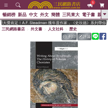
5
暢銷榜
新品
中文
外文
簡體
三民東大
電子書
親子
GO
獎肯定！A.F. Steadman 獲年度作家，《史坎德》系列帶你
三民網路書店
外文書
人文社科
歷史
、
熱搜：
東野圭吾
高希均教授回憶錄
、
、
、
The Odyssey
父親節
如果歷
列印
評論
、
、
史是一群喵
暑期推薦
國際布克
、
、
獎 臺灣漫遊錄
方念華
台灣的李
、
、
登輝時代
數學女孩：黎曼猜想
偉大的迷走神經