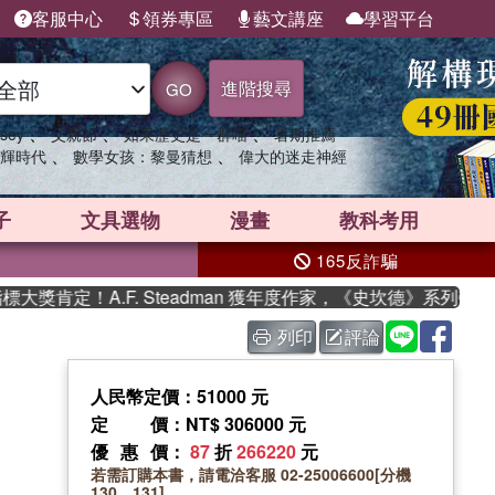
客服中心
領券專區
藝文講座
學習平台
進階搜尋
GO
、
、
、
sey
父親節
如果歷史是一群喵
暑期推薦
、
、
輝時代
數學女孩：黎曼猜想
偉大的迷走神經
子
文具選物
漫畫
教科考用
165反詐騙
肯定！A.F. Steadman 獲年度作家，《史坎德》系列帶你踏
列印
評論
人民幣定價：51000 元
定價
：NT$ 306000 元
優惠價
：
87
折
266220
元
若需訂購本書，請電洽客服 02-25006600[分機
130、131]。