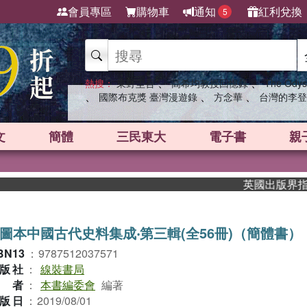
會員專區
購物車
通知
紅利兌換
5
、
、
熱搜：
東野圭吾
高希均教授回憶錄
The Odys
、
、
、
國際布克獎 臺灣漫遊錄
方念華
台灣的李登
文
簡體
三民東大
電子書
親
英國出版界指標大獎
圖本中國古代史料集成‧第三輯(全56冊)（簡體書）
BN13
：
9787512037571
版社
：
線裝書局
作者
：
本書編委會
編著
版日
：
2019/08/01