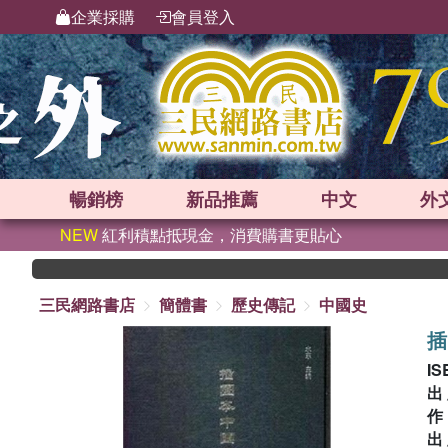
企業採購
會員登入
暢銷榜
新品
推薦
中文
外
NEW
紅利積點抵現金，消費購書更貼心
三民網路書店
簡體書
歷史傳記
中國史
插
IS
出
出