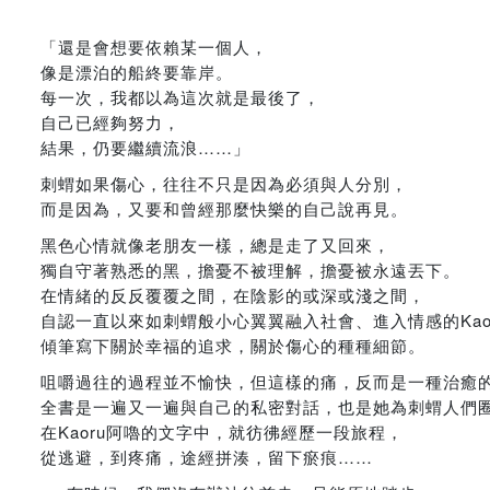
「還是會想要依賴某一個人，
像是漂泊的船終要靠岸。
每一次，我都以為這次就是最後了，
自己已經夠努力，
結果，仍要繼續流浪……」
刺蝟如果傷心，往往不只是因為必須與人分別，
而是因為，又要和曾經那麼快樂的自己說再見。
黑色心情就像老朋友一樣，總是走了又回來，
獨自守著熟悉的黑，擔憂不被理解，擔憂被永遠丟下。
在情緒的反反覆覆之間，在陰影的或深或淺之間，
自認一直以來如刺蝟般小心翼翼融入社會、進入情感的Kao
傾筆寫下關於幸福的追求，關於傷心的種種細節。
咀嚼過往的過程並不愉快，但這樣的痛，反而是一種治癒
全書是一遍又一遍與自己的私密對話，也是她為刺蝟人們
在Kaoru阿嚕的文字中，就彷彿經歷一段旅程，
從逃避，到疼痛，途經拼湊，留下瘀痕……