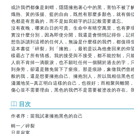
或許我們都像是刺蝟，隱隱擁抱著心中的黑，害怕不被了
熾熱、黃的張揚、藍的自由，既然有那麼多顏色，就有個
色都是有意義的，而不是如寫錯字的註記般需要遺忘。
沒有夜晚，哪來白日的可貴。生命中有晴空萬里，也有夢
實沒什麼分別，因為即使分開，我還是會悄悄記得你，記
想告訴讀到這裡的任何人，無論是什麼樣的我們，都值得
這本書從「碎裂」到「擁抱」，最初是以為他會回來的仰
樣霸占了所有情感。我的接受與不接受，都不能控制，只
人前不肯掉一滴眼淚，也不願吐任何一個關於過去的字，
到身旁，卻還是難免留下了瘀痕。那是痕跡，象徵我們曾
般的我，還是想要擁抱自己、擁抱別人，所以我相信黑色
瀟灑地笑─真正明白這樣的自己，也很好；而相聚與離開
傷心並不需要理由，黑色的我們不是需要被塗改的存在。
目次
作者序：當我試著擁抱黑色的自己
輯一／碎裂
只是寂寞