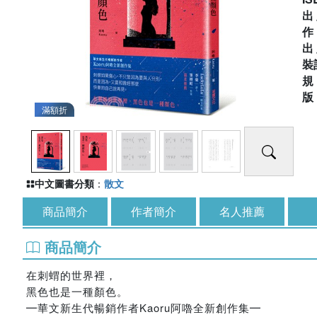
出
出
裝
滿額折
中文圖書分類
：
散文
商品簡介
作者簡介
名人推薦
商品簡介
在刺蝟的世界裡，
黑色也是一種顏色。
━華文新生代暢銷作者Kaoru阿嚕全新創作集━