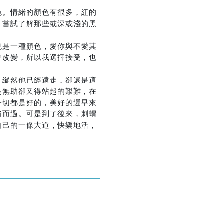
色。情緒的顏色有很多，紅的
，嘗試了解那些或深或淺的黑
優惠方式：
75折起
也是一種顏色，愛你與不愛其
會改變，所以我選擇接受，也
，縱然他已經遠走，卻還是這
是無助卻又得站起的艱難，在
一切都是好的，美好的遲早來
肩而過。可是到了後來，刺蝟
自己的一條大道，快樂地活，