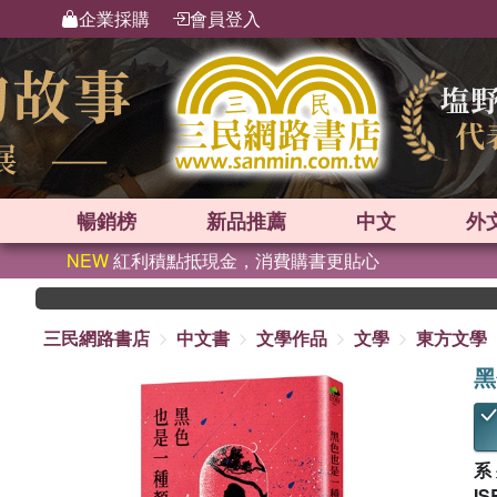
企業採購
會員登入
暢銷榜
新品
推薦
中文
外
NEW
紅利積點抵現金，消費購書更貼心
三民網路書店
中文書
文學作品
文學
東方文學
黑
系
IS