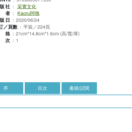
版社
：
采實文化
作者
：
Kaoru阿嚕
版日
：
2020/06/24
訂／頁數
：
平裝／224頁
規格
：
21cm*14.8cm*1.6cm (高/寬/厚)
版次
：
1
序
目次
書摘/試閱