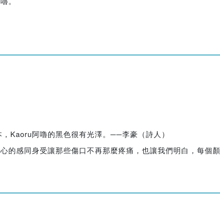
阿嚕。
Kaoru阿嚕的黑色很有光澤。──李豪（詩人）
個傷心的感同身受讓那些傷口不再那麼疼痛，也讓我們明白，每個