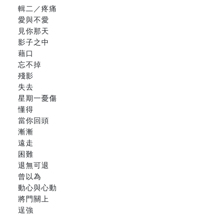
輯二／疼痛
愛與不愛
見你那天
影子之中
藉口
忘不掉
殘影
失去
星期一憂傷
懂得
當你回頭
漸漸
遠走
困難
退無可退
曾以為
動心與心動
將門關上
逞強