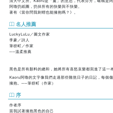
清大中文所。Kaoru是「薰」的意思，代表芬芳，暱稱是
阿嚕扔紙團，扔掉所有的快樂與不快樂。
著有《當你問我刺蝟也能擁抱嗎？》。
名人推薦
LuckyLuLu／圖文作家
李豪／詩人
筆枒町／作家
──溫柔推薦
黑色是所有顏料的總和，她將所有喜怒哀樂都寫進了這一本，
Kaoru阿嚕的文字像我們走過那些難熬日子的日記，每
擁抱。──筆枒町（作家）
序
作者序
當我試著擁抱黑色的自己