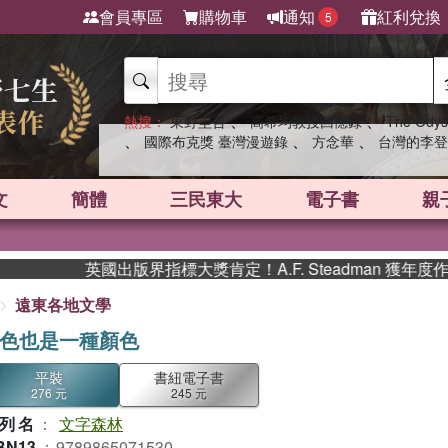
會員專區
購物車
通知
紅利兌換
5
、
、
熱搜：
東野圭吾
高希均教授回憶錄
The Odys
、
、
、
國際布克獎 臺灣漫遊錄
方念華
台灣的李登
文
簡體
三民東大
電子書
親
英國出版界指標大獎肯定！A.F. Steadman 獲年度作家，
遠東各地文學
色也是一種顏色
平裝
書紐電子書
276 元
245 元
列名
：
文字森林
BN13
：
9789865071530