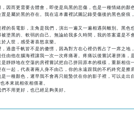
解，因而更需要去體會，即使是烏黑的悲傷，也是一種情緒的顏
位置是屬於黑的存在。我在這本書裡試圖記錄受傷後的黑色瘀痕
境裡的長電影，主角是我們，演出一遍又一遍相遇與離別。黑色
得被塗黑的、軟弱的自己。無論給我多久時間，我的答案還是不
生於人世，感受著喜怒哀樂。
望，過盡千帆皆不是的傻愣，因為對方在心裡仍舊占了一席之地
能任由他在腦海裡讓我一次一次疼痛著。疼痛以後嘗試著拼湊，
只是靜靜地在空蕩的房裡嘗試把自己拼回原本的模樣，重新相信
經在一起，代表著兩人身不由己，你的永遠跟我的不朽終究是擦
也是一種顏色，遲早我不會再只能蟄伏在你的影子裡，可以走出
，也本來就相依相偎著。
我們不用更好，也已經足夠美好。