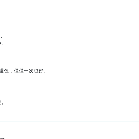
，
他。
護色，僅僅一次也好。
後。