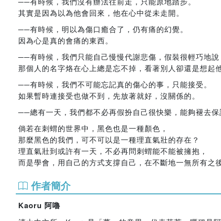
──有時候，我們沒有辦法往前走，只能原地踏步。
其實是因為以為他會回來，他在心中從未走開。
──有時候，明以為傷口癒合了，仍有痛的幻覺。
因為心是真的會痛的東西。
──有時候，我們只能自己慢慢代謝悲傷，假裝很輕巧地說
那個人的名字烙在心上總是忘不掉，看著別人卻還是想起
──有時候，我們不可能忘記真的傷心的事，只能接受。
如果暫時連接受也做不到，先放著就好，沒關係的。
──總有一天，我們都不必再假扮自己很快樂，能夠褪去保
倘若在刺蝟的世界中，黑色也是一種顏色，
那麼黑色的我們，可不可以是一種理直氣壯的存在？
理直氣壯到或許有一天，不必再問刺蝟能不能被擁抱，
而是學會，用自己的方式支撐自己，在不斷地一無所有之
作者簡介
Kaoru 阿嚕