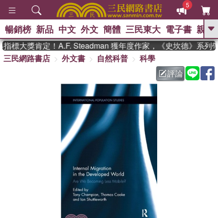
5
暢銷榜
新品
中文
外文
簡體
三民東大
電子書
親子
GO
標大獎肯定！A.F. Steadman 獲年度作家，《史坎德》系列
三民網路書店
外文書
自然科普
科學
、
熱搜：
東野圭吾
高希均教授回憶錄
、
、
、
The Odyssey
父親節
如果歷
評論
、
、
史是一群喵
暑期推薦
國際布克
、
、
獎 臺灣漫遊錄
方念華
台灣的李
、
、
登輝時代
數學女孩：黎曼猜想
偉大的迷走神經