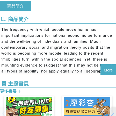
商品簡介
商品簡介
The frequency with which people move home has
important implications for national economic performance
and the well-being of individuals and families. Much
contemporary social and migration theory posits that the
world is becoming more mobile, leading to the recent
‘mobilities turn’ within the social sciences. Yet, there is
mounting evidence to suggest that this may not be true of
More
all types of mobility, nor apply equally to all geographical
contexts. For example, it is now clear that internal
主題書展
migration rates have been falling in the USA since at least
the 1980s. To what extent might this trend be true of other
更多書展
developed countries?
Drawing on detailed empirical literature,
Internal Migration
in the Developed World
examines the long-term trends in