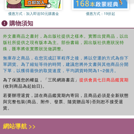
internal migration in a variety of more advanced countries
to explore the factors that underpin these changes. Using
優惠方式：
加入即送50元購書金
優惠方式：
19折起
case studies of the USA, UK, Australia, Japan, Sweden,
購物須知
Germany and Italy, this pioneering book presents a critical
assessment of the extent to which global structural forces,
外文書商品之書封，為出版社提供之樣本。實際出貨商品，以出
as opposed to national context, influence internal
版社所提供之現有版本為主。部份書籍，因出版社供應狀況特
migration in the Global North.
殊，匯率將依實際狀況做調整。
Internal Migration in the Developed World
fills the void in
無庫存之商品，在您完成訂單程序之後，將以空運的方式為你下
this neglected aspect of migration studies and will appeal
單調貨。為了縮短等待的時間，建議您將外文書與其他商品分開
to a wide disciplinary audience of researchers and
下單，以獲得最快的取貨速度，平均調貨時間為1~2個月。
students working in Geography, Migration Studies,
為了保護您的權益，「三民網路書店」
提供會員七日商品鑑賞期
Population Studies and Development Studies.
(收到商品為起始日)。
若要辦理退貨，請在商品鑑賞期內寄回，且商品必須是全新狀態
與完整包裝(商品、附件、發票、隨貨贈品等)否則恕不接受退
貨。
網站導航 >>