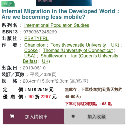
90折
Internal Migration in the Developed World：
Are we becoming less mobile?
系列名
：
International Population Studies
ISBN13
：
9780367245269
出版社
：
PBKTYFRL
作者
：
Champion
;
Tony (Newcastle University
;
UK)
;
Cooke
;
Thomas (University of Connecticut
;
USA)
;
Shuttleworth
;
Ian (Queen's University
Belfast
;
UK)
出版日
：
2019/06/10
裝訂／頁數
：
平裝／328頁
規格
：
23.4cm*15.6cm*2.3cm (高/寬/厚)
定價
：NT$ 2519 元
無庫存，下單後進貨(到貨天數約
優惠價
：
90
折
2267
元
45-60天)
下單可得紅利積點 ：68 點
加入收藏
加入購物車