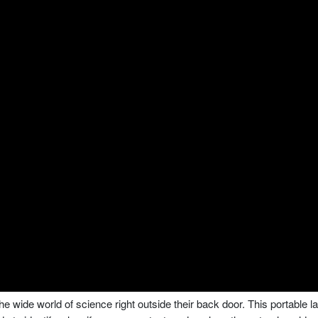
e wide world of science right outside their back door. This portable l