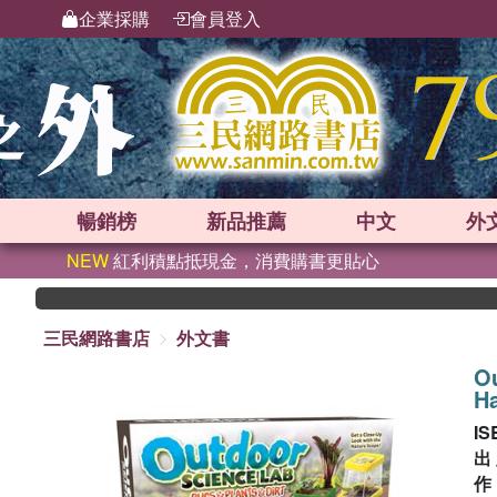
企業採購
會員登入
暢銷榜
新品
推薦
中文
外
NEW
紅利積點抵現金，消費購書更貼心
三民網路書店
外文書
Ou
Ha
IS
出