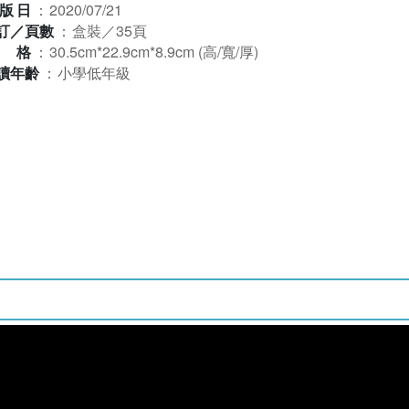
版日
：
2020/07/21
訂／頁數
：
盒裝／35頁
規格
：
30.5cm*22.9cm*8.9cm (高/寬/厚)
讀年齡
：
小學低年級