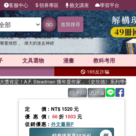
客服中心
領券專區
藝文講座
學習平台
進階搜尋
GO
、
、
果歷史是一群喵
暑期推薦
國際布克獎 臺灣漫
、
黎曼猜想
偉大的迷走神經
子
文具選物
漫畫
教科考用
165反詐騙
！A.F. Steadman 獲年度作家，《史坎德》系列帶你踏上熱
列印
評論
定價
：NT$ 1520 元
優惠價
：
66
折
1003
元
促銷優惠
：
外文書展P
領券後再享88折起
領