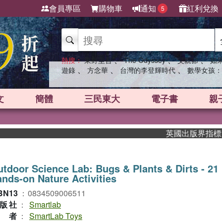
會員專區
購物車
通知
紅利兌換
5
、
、
、
熱搜：
東野圭吾
The Odyssey
父親節
如
、
、
、
遊錄
方念華
台灣的李登輝時代
數學女孩：
文
簡體
三民東大
電子書
親
英國出版界指標大獎肯定
tdoor Science Lab: Bugs & Plants & Dirts - 21
nds-on Nature Activities
BN13
：
0834509006511
版社
：
Smartlab
作者
：
SmartLab Toys