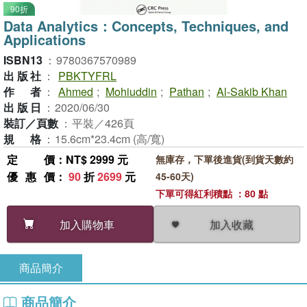
90折
Data Analytics：Concepts, Techniques, and
Applications
ISBN13
：
9780367570989
出版社
：
PBKTYFRL
作者
：
Ahmed
;
Mohiuddin
;
Pathan
;
Al-Sakib Khan
出版日
：
2020/06/30
裝訂／頁數
：
平裝／426頁
規格
：
15.6cm*23.4cm (高/寬)
定價
：NT$ 2999 元
無庫存，下單後進貨(到貨天數約
優惠價
：
90
折
2699
元
45-60天)
下單可得紅利積點 ：80 點
加入收藏
加入購物車
商品簡介
商品簡介