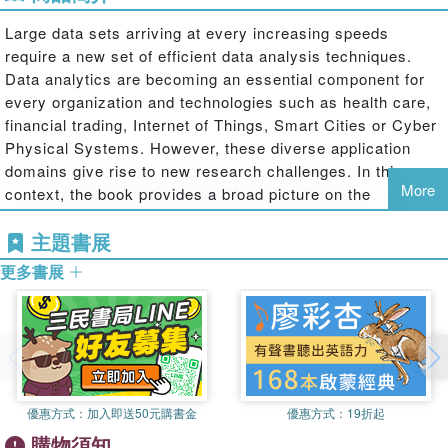
Large data sets arriving at every increasing speeds
require a new set of efficient data analysis techniques.
Data analytics are becoming an essential component for
every organization and technologies such as health care,
financial trading, Internet of Things, Smart Cities or Cyber
Physical Systems. However, these diverse application
domains give rise to new research challenges. In this
More
context, the book provides a broad picture on the
concepts, techniques, applications, and open research
主題書展
directions in this area. In addition, it serves as a single
source of reference for acquiring the knowledge on
更多書展
emerging Big Data Analytics technologies.
優惠方式：
加入即送50元購書金
優惠方式：
19折起
購物須知