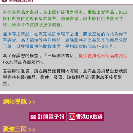
外文書商品之書封，為出版社提供之樣本。實際出貨商品，以出
版社所提供之現有版本為主。部份書籍，因出版社供應狀況特
殊，匯率將依實際狀況做調整。
無庫存之商品，在您完成訂單程序之後，將以空運的方式為你下
單調貨。為了縮短等待的時間，建議您將外文書與其他商品分開
下單，以獲得最快的取貨速度，平均調貨時間為1~2個月。
為了保護您的權益，「三民網路書店」
提供會員七日商品鑑賞期
(收到商品為起始日)。
若要辦理退貨，請在商品鑑賞期內寄回，且商品必須是全新狀態
與完整包裝(商品、附件、發票、隨貨贈品等)否則恕不接受退
貨。
網站導航 >>
聚焦三民 >>