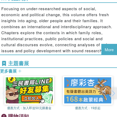
Focusing on under-researched aspects of social,
economic and political change, this volume offers fresh
insights into aging, older people and their families. It
combines an international and interdisciplinary approach.
Chapters explore the contexts in which family roles,
institutional practices, public policies and social and
cultural discourses evolve, connecting analyses of aging
More
issues and policy development with sound research
practices, as well as previously-ignored gaps in
主題書展
professional practice.
更多書展
Topics covered include politics and policy, health and
social care, culture and migration, urban and rural
sociology, gender studies, technology and economics. The
book will be of particular interest to students and
researchers in gerontology, community development,
優惠方式：
加入即送50元購書金
優惠方式：
19折起
geography and population studies, along with researchers
購物須知