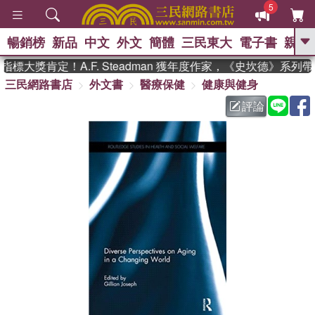
5
暢銷榜
新品
中文
外文
簡體
三民東大
電子書
親子
GO
標大獎肯定！A.F. Steadman 獲年度作家，《史坎德》系列
三民網路書店
外文書
醫療保健
健康與健身
、
熱搜：
東野圭吾
高希均教授回憶錄
、
、
、
The Odyssey
父親節
如果歷
評論
、
、
史是一群喵
暑期推薦
國際布克
、
、
獎 臺灣漫遊錄
方念華
台灣的李
、
、
登輝時代
數學女孩：黎曼猜想
偉大的迷走神經