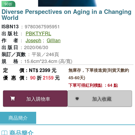
90折
Diverse Perspectives on Aging in a Changing
World
ISBN13
：
9780367595951
出版社
：
PBKTYFRL
作者
：
Joseph
;
Gillian
出版日
：
2020/06/30
裝訂／頁數
：
平裝／246頁
規格
：
15.6cm*23.4cm (高/寬)
定價
：NT$ 2399 元
無庫存，下單後進貨(到貨天數約
優惠價
：
90
折
2159
元
45-60天)
下單可得紅利積點 ：64 點
加入收藏
加入購物車
商品簡介
商品簡介