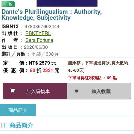
90折
Dante's Plurilingualism：Authority,
Knowledge, Subjectivity
ISBN13
：
9780367602444
出版社
：
PBKTYFRL
作者
：
Sara Fortuna
出版日
：
2020/06/30
裝訂／頁數
：
平裝／308頁
定價
：NT$ 2579 元
無庫存，下單後進貨(到貨天數約
優惠價
：
90
折
2321
元
45-60天)
下單可得紅利積點 ：69 點
加入收藏
加入購物車
商品簡介
商品簡介