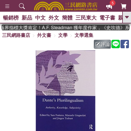
5
暢銷榜
新品
中文
外文
簡體
三民東大
電子書
親子
GO
界指標大獎肯定！A.F. Steadman 獲年度作家，《史坎德》
三民網路書店
外文書
文學
文學選集
、
熱搜：
東野圭吾
高希均教授回憶錄
、
、
、
The Odyssey
父親節
如果歷
評論
、
、
史是一群喵
暑期推薦
國際布克
、
、
獎 臺灣漫遊錄
方念華
台灣的李
、
、
登輝時代
數學女孩：黎曼猜想
偉大的迷走神經