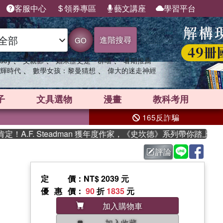
客服中心
領券專區
藝文講座
學習平台
進階搜尋
GO
、
、
、
sey
父親節
如果歷史是一群喵
暑期推薦
、
、
輝時代
數學女孩：黎曼猜想
偉大的迷走神經
子
文具選物
漫畫
教科考用
165反詐騙
.F. Steadman 獲年度作家，《史坎德》系列帶你踏上熱血奇
評論
定價
：NT$ 2039 元
優惠價
：
90
折
1835
元
加入購物車
加入收藏