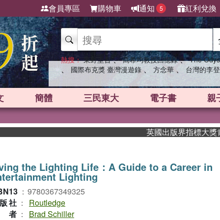
會員專區
購物車
通知
紅利兌換
5
、
、
熱搜：
東野圭吾
高希均教授回憶錄
The Odys
、
、
、
國際布克獎 臺灣漫遊錄
方念華
台灣的李登
文
簡體
三民東大
電子書
親
英國出版界指標大獎肯定！A
ving the Lighting Life：A Guide to a Career in
tertainment Lighting
BN13
：
9780367349325
版社
：
Routledge
作者
：
Brad Schiller