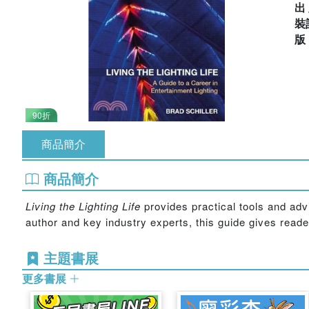
出
裝
90折
商品簡介
商品簡介
Living the Lighting Life
provides practical tools and adv
author and key industry experts, this guide gives reade
主題書展
更多書展