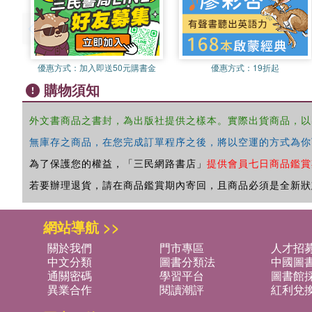
優惠方式：
加入即送50元購書金
優惠方式：
19折起
購物須知
外文書商品之書封，為出版社提供之樣本。實際出貨商品，以
無庫存之商品，在您完成訂單程序之後，將以空運的方式為你
為了保護您的權益，「三民網路書店」
提供會員七日商品鑑賞
若要辦理退貨，請在商品鑑賞期內寄回，且商品必須是全新狀
網站導航 >>
關於我們
門市專區
人才招
中文分類
圖書分類法
中國圖
通關密碼
學習平台
圖書館採
異業合作
閱讀潮評
紅利兌