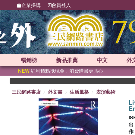
企業採購
會員登入
暢銷榜
新品
推薦
中文
外
NEW
紅利積點抵現金，消費購書更貼心
三民網路書店
外文書
生活風格
表演藝術
Li
En
IS
出