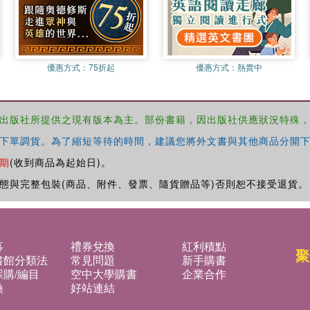
優惠方式：
75折起
優惠方式：
熱賣中
出版社所提供之現有版本為主。部份書籍，因出版社供應狀況特殊
下單調貨。為了縮短等待的時間，建議您將外文書與其他商品分開下
期
(收到商品為起始日)。
態與完整包裝(商品、附件、發票、隨貨贈品等)否則恕不接受退貨。
募
禮券兌換
紅利積點
聚
書館分類法
常見問題
新手購書
購/編目
空中大學購書
企業合作
換
好站連結