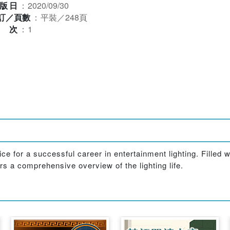
版日
：
2020/09/30
訂／頁數
：
平裝／248頁
版次
：
1
ice for a successful career in entertainment lighting. Fille
rs a comprehensive overview of the lighting life.