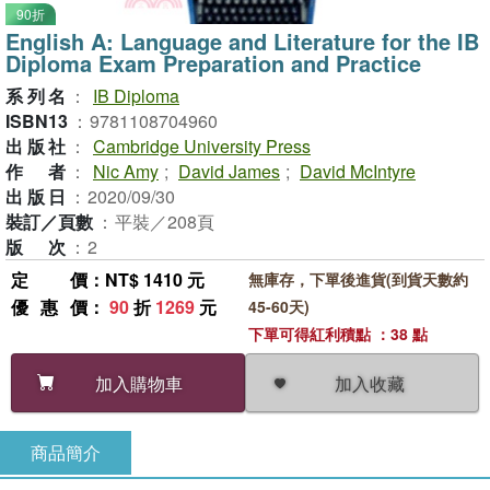
90折
English A: Language and Literature for the IB
Diploma Exam Preparation and Practice
系列名
：
IB Diploma
ISBN13
：
9781108704960
出版社
：
Cambridge University Press
作者
：
Nic Amy
;
David James
;
David McIntyre
出版日
：
2020/09/30
裝訂／頁數
：
平裝／208頁
版次
：
2
定價
：NT$ 1410 元
無庫存，下單後進貨(到貨天數約
優惠價
：
90
折
1269
元
45-60天)
下單可得紅利積點 ：38 點
加入收藏
加入購物車
商品簡介