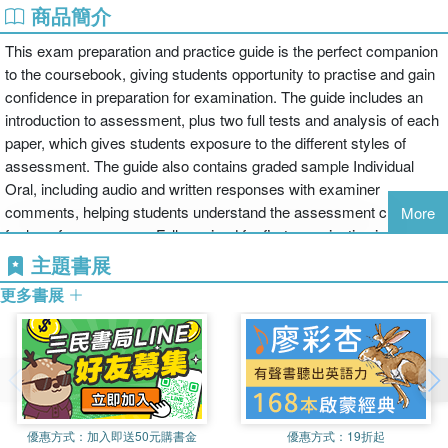
商品簡介
This exam preparation and practice guide is the perfect companion
to the coursebook, giving students opportunity to practise and gain
confidence in preparation for examination. The guide includes an
introduction to assessment, plus two full tests and analysis of each
paper, which gives students exposure to the different styles of
assessment. The guide also contains graded sample Individual
Oral, including audio and written responses with examiner
comments, helping students understand the assessment criteria
More
for long-form answers. Fully revised for first examination in 2021,
these resources contain helpful exam strategies and tips from
主題書展
expert authors.
更多書展
優惠方式：
加入即送50元購書金
優惠方式：
19折起