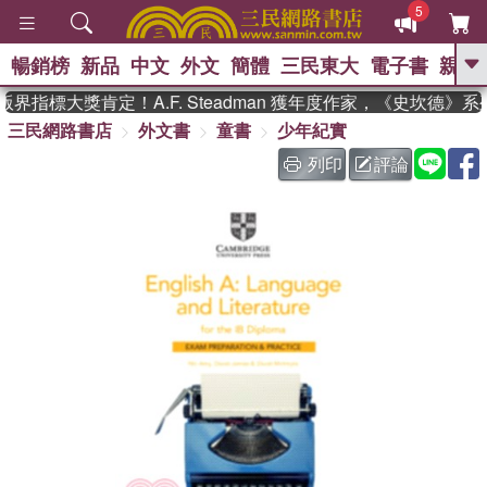
5
暢銷榜
新品
中文
外文
簡體
三民東大
電子書
親子
GO
界指標大獎肯定！A.F. Steadman 獲年度作家，《史坎德》
三民網路書店
外文書
童書
少年紀實
、
、
熱搜：
東野圭吾
The Odyssey
、
、
父親節
如果歷史是一群喵
暑期
列印
評論
、
、
推薦
國際布克獎 臺灣漫遊錄
方
、
、
念華
台灣的李登輝時代
數學女
、
孩：黎曼猜想
偉大的迷走神經