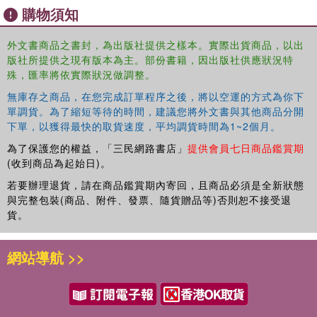
購物須知
外文書商品之書封，為出版社提供之樣本。實際出貨商品，以出
版社所提供之現有版本為主。部份書籍，因出版社供應狀況特
殊，匯率將依實際狀況做調整。
無庫存之商品，在您完成訂單程序之後，將以空運的方式為你下
單調貨。為了縮短等待的時間，建議您將外文書與其他商品分開
下單，以獲得最快的取貨速度，平均調貨時間為1~2個月。
為了保護您的權益，「三民網路書店」
提供會員七日商品鑑賞期
(收到商品為起始日)。
若要辦理退貨，請在商品鑑賞期內寄回，且商品必須是全新狀態
與完整包裝(商品、附件、發票、隨貨贈品等)否則恕不接受退
貨。
網站導航 >>