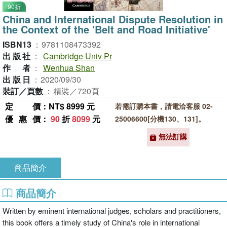
90折
China and International Dispute Resolution in
the Context of the 'Belt and Road Initiative'
ISBN13
：
9781108473392
出版社
：
Cambridge Univ Pr
作者
：
Wenhua Shan
出版日
：
2020/09/30
裝訂／頁數
：
精裝／720頁
定價
：NT$ 8999 元
若需訂購本書，請電洽客服 02-
優惠價
：
90
折
8099
元
25006600[分機130、131]。
無法訂購
商品簡介
商品簡介
Written by eminent international judges, scholars and practitioners,
this book offers a timely study of China's role in international