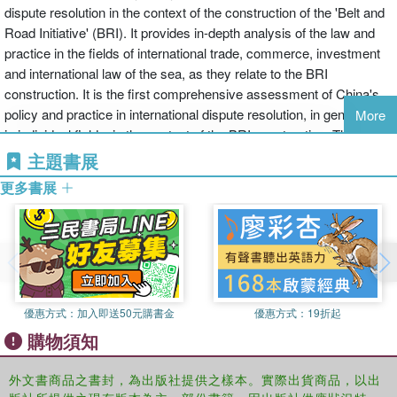
dispute resolution in the context of the construction of the 'Belt and
Road Initiative' (BRI). It provides in-depth analysis of the law and
practice in the fields of international trade, commerce, investment
and international law of the sea, as they relate to the BRI
construction. It is the first comprehensive assessment of China's
policy and practice in international dispute resolution, in general and
More
in individual fields, in the context of the BRI construction. This book
will be an indispensable reading for scholars and practitioners with
主題書展
interest in China and international dispute resolution. It also
更多書展
constitutes an invaluable reference for anyone interested in the
changing international law and order, in which China is playing an
increasingly significant role, particularly through the BRI
construction.
優惠方式：
加入即送50元購書金
優惠方式：
19折起
購物須知
外文書商品之書封，為出版社提供之樣本。實際出貨商品，以出