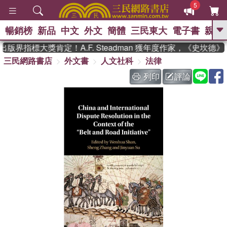
5
暢銷榜
新品
中文
外文
簡體
三民東大
電子書
親子
GO
版界指標大獎肯定！A.F. Steadman 獲年度作家，《史坎德
三民網路書店
外文書
人文社科
法律
、
、
熱搜：
東野圭吾
The Odyssey
、
、
父親節
如果歷史是一群喵
暑期
列印
評論
、
、
推薦
國際布克獎 臺灣漫遊錄
方
、
、
念華
台灣的李登輝時代
數學女
、
孩：黎曼猜想
偉大的迷走神經