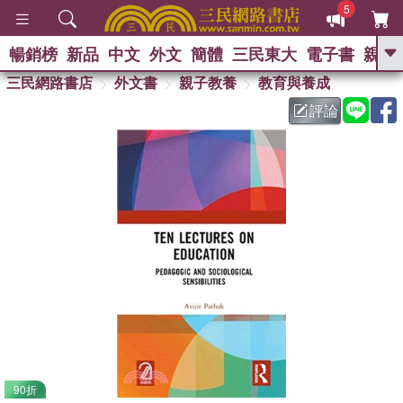
5
暢銷榜
新品
中文
外文
簡體
三民東大
電子書
親子
GO
三民網路書店
外文書
親子教養
教育與養成
評論
熱搜：
90折