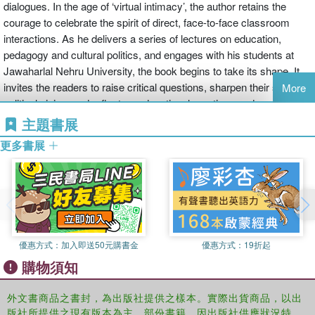
dialogues. In the age of ‘virtual intimacy’, the author retains the
courage to celebrate the spirit of direct, face-to-face classroom
interactions. As he delivers a series of lectures on education,
pedagogy and cultural politics, and engages with his students at
Jawaharlal Nehru University, the book begins to take its shape. It
invites the readers to raise critical questions, sharpen their socio-
More
political vision, and reflect on educational practices and pedagogic
possibilities.
主題書展
Please note: This title is co-published with Aakar Books, New
更多書展
Delhi. Taylor & Francis does not sell or distribute the Hardback in
India, Pakistan, Nepal, Bhutan, Bangladesh, Maldives and Sri
Lanka.
優惠方式：
加入即送50元購書金
優惠方式：
19折起
購物須知
外文書商品之書封，為出版社提供之樣本。實際出貨商品，以出
版社所提供之現有版本為主。部份書籍，因出版社供應狀況特