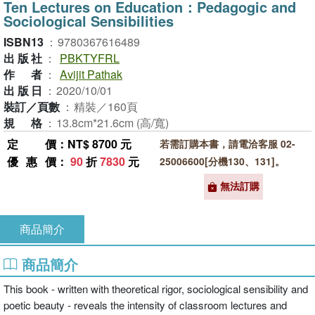
Ten Lectures on Education：Pedagogic and
Sociological Sensibilities
ISBN13
：
9780367616489
出版社
：
PBKTYFRL
作者
：
Avijit Pathak
出版日
：
2020/10/01
裝訂／頁數
：
精裝／160頁
規格
：
13.8cm*21.6cm (高/寬)
定價
：NT$ 8700 元
若需訂購本書，請電洽客服 02-
優惠價
：
90
折
7830
元
25006600[分機130、131]。
無法訂購
商品簡介
商品簡介
This book - written with theoretical rigor, sociological sensibility and
poetic beauty - reveals the intensity of classroom lectures and