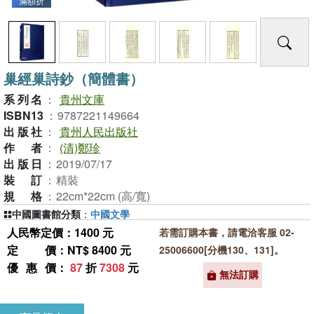
滿額折
巢經巢詩鈔（簡體書）
系列名
：
貴州文庫
ISBN13
：
9787221149664
出版社
：
貴州人民出版社
作者
：
(清)鄭珍
出版日
：
2019/07/17
裝訂
：
精裝
規格
：
22cm*22cm (高/寬)
中國圖書館分類
：
中國文學
人民幣定價：1400 元
若需訂購本書，請電洽客服 02-
定價
：NT$ 8400 元
25006600[分機130、131]。
優惠價
：
87
折
7308
元
無法訂購