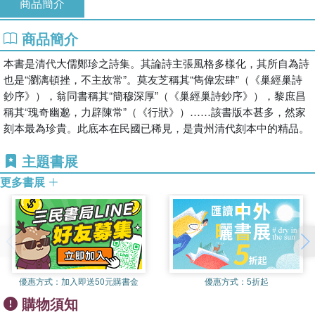
商品簡介
商品簡介
本書是清代大儒鄭珍之詩集。其論詩主張風格多樣化，其所自為詩
也是“瀏漓頓挫，不主故常”。莫友芝稱其“雋偉宏肆”（《巢經巢詩
鈔序》），翁同書稱其“簡穆深厚”（《巢經巢詩鈔序》），黎庶昌
稱其“瑰奇幽邈，力辟陳常”（《行狀》）……該書版本甚多，然家
刻本最為珍貴。此底本在民國已稀見，是貴州清代刻本中的精品。
主題書展
更多書展
優惠方式：
加入即送50元購書金
優惠方式：
5折起
購物須知