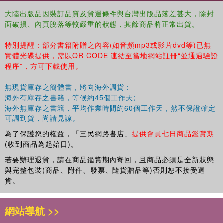
大陸出版品因裝訂品質及貨運條件與台灣出版品落差甚大，除封
面破損、內頁脫落等較嚴重的狀態，其餘商品將正常出貨。
特別提醒：部分書籍附贈之內容(如音頻mp3或影片dvd等)已無
實體光碟提供，需以QR CODE 連結至當地網站註冊“並通過驗證
程序”，方可下載使用。
無現貨庫存之簡體書，將向海外調貨：
海外有庫存之書籍，等候約45個工作天;
海外無庫存之書籍，平均作業時間約60個工作天，然不保證確定
可調到貨，尚請見諒。
為了保護您的權益，「三民網路書店」
提供會員七日商品鑑賞期
(收到商品為起始日)。
若要辦理退貨，請在商品鑑賞期內寄回，且商品必須是全新狀態
與完整包裝(商品、附件、發票、隨貨贈品等)否則恕不接受退
貨。
網站導航 >>