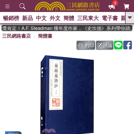
5
暢銷榜
新品
中文
外文
簡體
三民東大
電子書
親子
GO
肯定！A.F. Steadman 獲年度作家，《史坎德》系列帶你踏
三民網路書店
簡體書
、
、
熱搜：
東野圭吾
The Odyssey
、
、
父親節
如果歷史是一群喵
暑期
列印
評論
、
、
推薦
國際布克獎 臺灣漫遊錄
方
、
、
念華
台灣的李登輝時代
數學女
、
孩：黎曼猜想
偉大的迷走神經