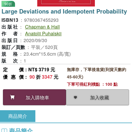
90折
Large Deviations and Idempotent Probability
ISBN13
：
9780367455293
出版社
：
Chapman & Hall
作者
：
Anatolii Puhalskii
出版日
：
2020/09/30
裝訂／頁數
：
平裝／520頁
規格
：
23.4cm*15.6cm (高/寬)
版次
：
1
定價
：NT$ 3719 元
無庫存，下單後進貨(到貨天數約
優惠價
：
90
折
3347
元
45-60天)
下單可得紅利積點 ：100 點
加入收藏
加入購物車
商品簡介
商品簡介