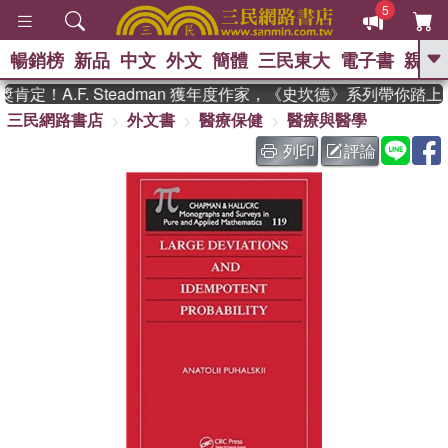
5
暢銷榜
新品
中文
外文
簡體
三民東大
電子書
親子
GO
定！A.F. Steadman 獲年度作家，《史坎德》系列帶你踏上
三民網路書店
外文書
醫療保健
醫療與醫學
、
、
熱搜：
東野圭吾
The Odyssey
、
、
父親節
如果歷史是一群喵
暑期
列印
評論
、
、
推薦
國際布克獎 臺灣漫遊錄
方
、
、
念華
台灣的李登輝時代
數學女
、
孩：黎曼猜想
偉大的迷走神經