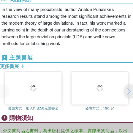
In the view of many probabilists, author Anatolii Puhalskii's
research results stand among the most significant achievements in
the modern theory of large deviations. In fact, his work marked a
turning point in the depth of our understanding of the connections
between the large deviation principle (LDP) and well-known
methods for establishing weak
主題書展
更多書展
優惠方式：
加入即送50元購書金
優惠方式：
19折起
購物須知
外文書商品之書封，為出版社提供之樣本。實際出貨商品，以出