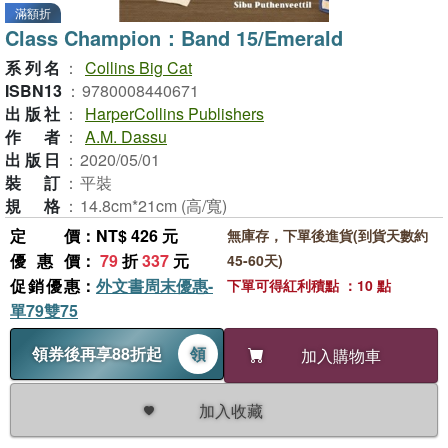
滿額折
Class Champion：Band 15/Emerald
系列名
：
Collins Big Cat
ISBN13
：
9780008440671
出版社
：
HarperCollins Publishers
作者
：
A.M. Dassu
出版日
：
2020/05/01
裝訂
：
平裝
規格
：
14.8cm*21cm (高/寬)
定價
：NT$ 426 元
無庫存，下單後進貨(到貨天數約
優惠價
：
79
折
337
元
45-60天)
促銷優惠
：
外文書周末優惠-
下單可得紅利積點 ：10 點
單79雙75
領券後再享88折起
領
加入購物車
加入收藏