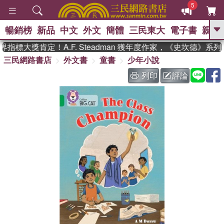
5
暢銷榜
新品
中文
外文
簡體
三民東大
電子書
親子
GO
指標大獎肯定！A.F. Steadman 獲年度作家，《史坎德》系
三民網路書店
外文書
童書
少年小說
、
熱搜：
東野圭吾
高希均教授回憶錄
、
、
、
The Odyssey
父親節
如果歷
列印
評論
、
、
史是一群喵
暑期推薦
國際布克
、
、
獎 臺灣漫遊錄
方念華
台灣的李
、
、
登輝時代
數學女孩：黎曼猜想
偉大的迷走神經