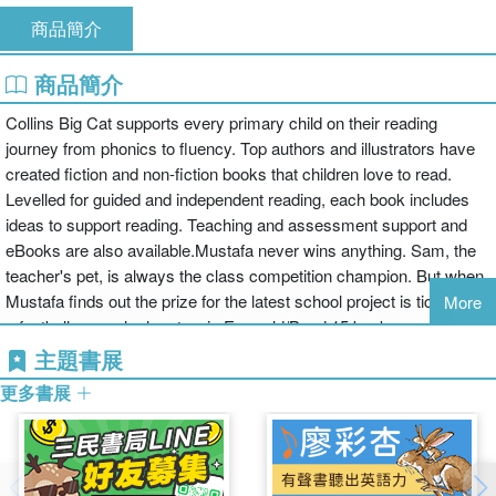
商品簡介
商品簡介
Collins Big Cat supports every primary child on their reading
journey from phonics to fluency. Top authors and illustrators have
created fiction and non-fiction books that children love to read.
Levelled for guided and independent reading, each book includes
ideas to support reading. Teaching and assessment support and
eBooks are also available.Mustafa never wins anything. Sam, the
teacher's pet, is always the class competition champion. But when
Mustafa finds out the prize for the latest school project is tickets to
More
a football game, he has to win.Emerald/Band 15 books provide a
widening range of genres including science fiction and biography,
主題書展
prompting more ways to respond to texts.A reader response page
更多書展
provides lots of opportunities for speaking and listening and
scaffolding writing.Text type: A contemporary storyIdeas for
reading in the back of the book provide practical support and
stimulating activities.