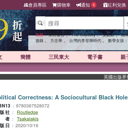
會員專區
購物車
通知
紅利兌換
5
、
、
、
熱搜：
東野圭吾
The Odyssey
父親節
如
、
、
、
遊錄
方念華
台灣的李登輝時代
數學女孩：
文
簡體
三民東大
電子書
親
英國出版界指標大獎
litical Correctness: A Sociocultural Black Hole
BN13
：
9780367528072
版社
：
Routledge
作者
：
Tsakalakis
版日
：
2020/10/16