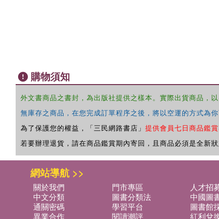
購物須知
外文書商品之書封，為出版社提供之樣本。實際出貨商品，以
無庫存之商品，在您完成訂單程序之後，將以空運的方式為你
為了保護您的權益，「三民網路書店」
提供會員七日商品鑑賞
若要辦理退貨，請在商品鑑賞期內寄回，且商品必須是全新狀
網站導航 >>
關於我們
門市專區
人才招
中文分類
圖書分類法
中國圖
通關密碼
學習平台
圖書館採
異業合作
閱讀潮評
紅利兌