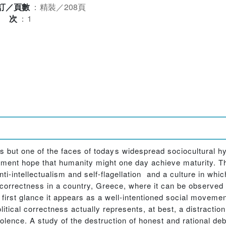
訂／頁數
：
精裝／208頁
版次
：
1
s but one of the faces of todays widespread sociocultural hypo
nment hope that humanity might one day achieve maturity. Th
i-intellectualism and self-flagellation  and a culture in whi
l correctness in a country, Greece, where it can be observed
 first glance it appears as a well-intentioned social moveme
itical correctness actually represents, at best, a distractio
lence. A study of the destruction of honest and rational de