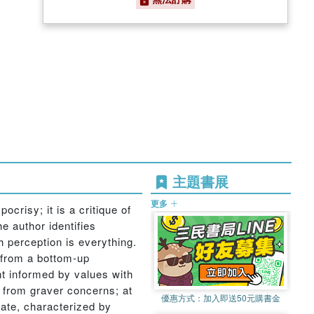
主題書展
更多
crisy; it is a critique of
e author identifies
ch perception is everything.
 from a bottom-up
nt informed by values with
n from graver concerns; at
優惠方式：
加入即送50元購書金
bate, characterized by