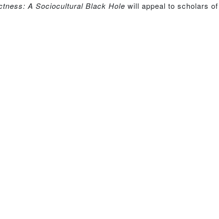
ectness: A Sociocultural Black Hole
will appeal to scholars o