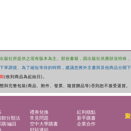
出版社所提供之現有版本為主。部份書籍，因出版社供應狀況特殊
下單調貨。為了縮短等待的時間，建議您將外文書與其他商品分開下
期
(收到商品為起始日)。
態與完整包裝(商品、附件、發票、隨貨贈品等)否則恕不接受退貨。
募
禮券兌換
紅利積點
聚
書館分類法
常見問題
新手購書
購/編目
空中大學購書
企業合作
換
好站連結