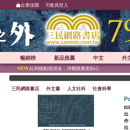
企業採購
會員登入
暢銷榜
新品
推薦
中文
外
NEW
紅利積點抵現金，消費購書更貼心
三民網路書店
外文書
人文社科
社會科學
Po
IS
出
出