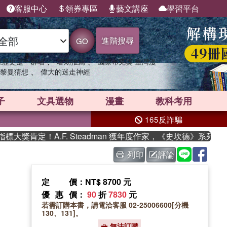
客服中心
領券專區
藝文講座
學習平台
進階搜尋
GO
、
、
果歷史是一群喵
暑期推薦
國際布克獎 臺灣漫
、
黎曼猜想
偉大的迷走神經
子
文具選物
漫畫
教科考用
165反詐騙
肯定！A.F. Steadman 獲年度作家，《史坎德》系列帶你
列印
評論
定價
：NT$ 8700 元
優惠價
：
90
折
7830
元
若需訂購本書，請電洽客服 02-25006600[分機
130、131]。
無法訂購