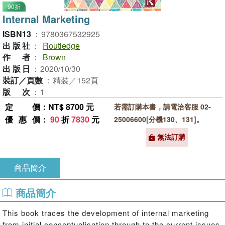
90折
Internal Marketing
ISBN13
：
9780367532925
出版社
：
Routledge
作者
：
Brown
出版日
：
2020/10/30
裝訂／頁數
：
精裝／152頁
版次
：
1
定價
：NT$ 8700 元
若需訂購本書，請電洽客服 02-
優惠價
：
90
折
7830
元
25006600[分機130、131]。
無法訂購
商品簡介
商品簡介
This book traces the development of internal marketing
from initial conceptualisation through to the current issues.