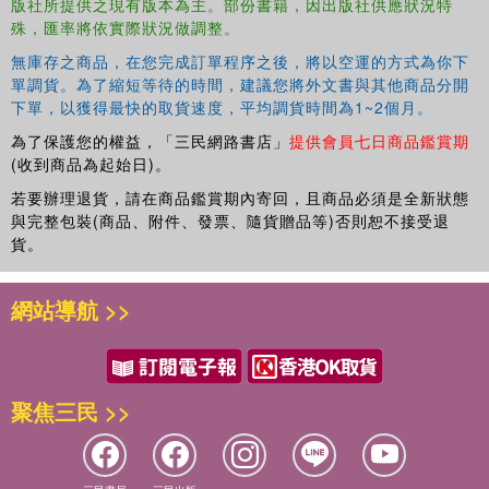
版社所提供之現有版本為主。部份書籍，因出版社供應狀況特
Marketing
is perfect for students, teachers, and
殊，匯率將依實際狀況做調整。
researchers with an interest not only in internal marketing,
but also in employer relations, internal branding, employer
無庫存之商品，在您完成訂單程序之後，將以空運的方式為你下
branding, and internal communications. It uses clear
單調貨。為了縮短等待的時間，建議您將外文書與其他商品分開
下單，以獲得最快的取貨速度，平均調貨時間為1~2個月。
language and gradually introduces the reader to more
sophisticated theoretical concepts step by step, with a
為了保護您的權益，「三民網路書店」
提供會員七日商品鑑賞期
uniquely focused, critical, and comprehensive thematic
(收到商品為起始日)。
coverage of internal marketing and its extensive
若要辦理退貨，請在商品鑑賞期內寄回，且商品必須是全新狀態
theoretical outputs.
與完整包裝(商品、附件、發票、隨貨贈品等)否則恕不接受退
貨。
網站導航 >>
聚焦三民 >>