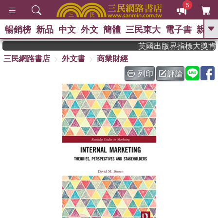
5
暢銷榜
新品
中文
外文
簡體
三民東大
電子書
親子
GO
英國出版界指標大獎肯定！
三民網路書店
外文書
商業財經
、
、
熱搜：
東野圭吾
The Odyssey
、
、
父親節
如果歷史是一群喵
暑期
列印
評論
、
、
推薦
國際布克獎 臺灣漫遊錄
方
、
、
念華
台灣的李登輝時代
數學女
、
孩：黎曼猜想
偉大的迷走神經