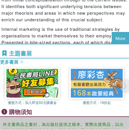
It identifies both significant underlying tensions between
major theorists and areas in which new perspectives may
enrich our understanding of this crucial subject.
Internal marketing is the use of traditional strategies by
organisations to market themselves to their employees.
More
Presented in bite-sized sections, each of which dissects
the most important themes and concepts underpinning the
主題書展
subject, this book explains how subsidiary areas of study
更多書展
have emerged and suggests how the introduction of
concepts and perspectives from channel management
literature can help analyse the dyadic encounters in which
internal marketing takes place. Brown critically extends
the scope of internal marketing theory yet further by
presenting and analysing new interview transcripts to
suggest that internal demarketing – an organisation
優惠方式：
加入即送50元購書金
優惠方式：
19折起
making itself less attractive to its employees – may
購物須知
sometimes be undertaken intentionally.
外文書商品之書封，為出版社提供之樣本。實際出貨商品，以出
Internationally applicable and highly accessible,
Internal