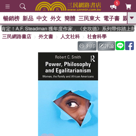
5
暢銷榜
新品
中文
外文
簡體
三民東大
電子書
親子
GO
！A.F. Steadman 獲年度作家，《史坎德》系列帶你踏上
三民網路書店
外文書
人文社科
社會科學
、
、
熱搜：
東野圭吾
The Odyssey
、
、
父親節
如果歷史是一群喵
暑期
列印
評論
、
、
推薦
國際布克獎 臺灣漫遊錄
方
、
、
念華
台灣的李登輝時代
數學女
、
孩：黎曼猜想
偉大的迷走神經