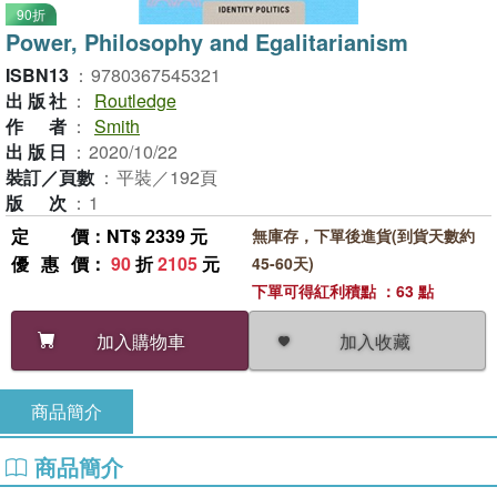
90折
Power, Philosophy and Egalitarianism
ISBN13
：
9780367545321
出版社
：
Routledge
作者
：
Smith
出版日
：
2020/10/22
裝訂／頁數
：
平裝／192頁
版次
：
1
定價
：NT$ 2339 元
無庫存，下單後進貨(到貨天數約
優惠價
：
90
折
2105
元
45-60天)
下單可得紅利積點 ：63 點
加入收藏
加入購物車
商品簡介
商品簡介