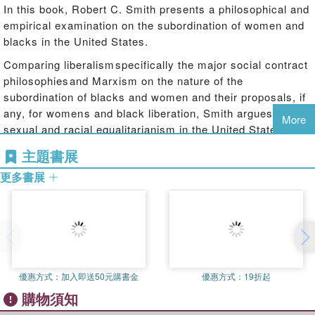
In this book, Robert C. Smith presents a philosophical and
empirical examination on the subordination of women and
blacks in the United States.
Comparing liberalismspecifically the major social contract
philosophiesand Marxism on the nature of the
subordination of blacks and women and their proposals, if
any, for womens and black liberation, Smith argues that
More
sexual and racial equalitarianism in the United States is
about politics and power. He begins with a discussion of
主題書展
the multiple meanings of politics and its relationship to
更多書展
power, and an analysis of nine power bases blacks and
women should acquire and manipulate in order to advance
a moral and substantive equalitarianism. These power
bases include money, knowledge (including technology
and information), religion, morality, authority,
size/solidarity, charisma, violence and status. Smith
concludes by making a moral case for racial and sexual
優惠方式：
加入即送50元購書金
優惠方式：
19折起
equalitarianism and advocates for black leadership to use
購物須知
the power bases available to it to make reparations for the