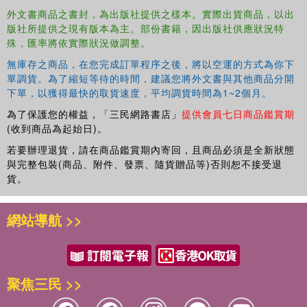
civil rights issue of the 21st century.
外文書商品之書封，為出版社提供之樣本。實際出貨商品，以出
版社所提供之現有版本為主。部份書籍，因出版社供應狀況特
Power, Philosophy and Egalitarianism
殊，匯率將依實際狀況做調整。
is an essential read for all those interested in race, women
無庫存之商品，在您完成訂單程序之後，將以空運的方式為你下
and politics today.
單調貨。為了縮短等待的時間，建議您將外文書與其他商品分開
下單，以獲得最快的取貨速度，平均調貨時間為1~2個月。
為了保護您的權益，「三民網路書店」
提供會員七日商品鑑賞期
(收到商品為起始日)。
若要辦理退貨，請在商品鑑賞期內寄回，且商品必須是全新狀態
與完整包裝(商品、附件、發票、隨貨贈品等)否則恕不接受退
貨。
網站導航 >>
聚焦三民 >>