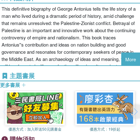
This definitive biography of George Antonius tells the life story of a
man who lived during a dramatic period of history, amid challenge
that remains unresolved: the Palestine-Zionist conflict. Betrayal of
Palestine is an important and innovative work about the continuing
controversy of empire and nationalism. This book traces
Antonius''s contribution and ideas on nation building and good
governance and resonates for contemporary seekers of peace in
the Middle East. As an archaeology of ideas and meaning, the book
More
will be of great significance for the millennium. It speaks to the
paradigm of a conqueror''s code, and to the ever present danger of
主題書展
special interests capturing public policy and corrupting good
更多書展
governance.By rediscovering Antonius''s message about
institutions and nation building, and the true meaning of morality,
conscience and public service, Betrayal of Palestine speaks to
contemporary people in a voice that reconnects the past with the
present. The book offers hope to a region where many solutions
have failed, and a reminder that the solutions have been there all
優惠方式：
加入即送50元購書金
優惠方式：
19折起
along, in the people and traditions of the Middle East, but they have
購物須知
been obscured by a conqueror''s code of empire and nationalism. It