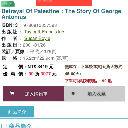
90折
Betrayal Of Palestine：The Story Of George
Antonius
ISBN13
：
9780813337593
出版社
：
Taylor & Francis Inc
作者
：
Susan Boyle
出版日
：
2001/01/26
裝訂／頁數
：
平裝／375頁
規格
：
15.2cm*22.9cm (高/寬)
定價
：NT$ 3419 元
無庫存，下單後進貨(到貨天數約
優惠價
：
90
折
3077
元
45-60天)
下單可得紅利積點 ：92 點
加入收藏
加入購物車
商品簡介
商品簡介