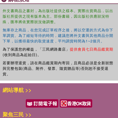
is a reminder of the genius of democracy and the power of first
principles: that ordinary people are important, that power must be
外文書商品之書封，為出版社提供之樣本。實際出貨商品，以出
版社所提供之現有版本為主。部份書籍，因出版社供應狀況特
shared, and that society as nation transcends tribalism and its
殊，匯率將依實際狀況做調整。
more virulent contemporary form: nationalism.
無庫存之商品，在您完成訂單程序之後，將以空運的方式為你下
單調貨。為了縮短等待的時間，建議您將外文書與其他商品分開
下單，以獲得最快的取貨速度，平均調貨時間為1~2個月。
為了保護您的權益，「三民網路書店」
提供會員七日商品鑑賞期
(收到商品為起始日)。
若要辦理退貨，請在商品鑑賞期內寄回，且商品必須是全新狀態
與完整包裝(商品、附件、發票、隨貨贈品等)否則恕不接受退
貨。
網站導航 >>
聚焦三民 >>