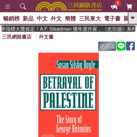
5
暢銷榜
新品
中文
外文
簡體
三民東大
電子書
親子
GO
指標大獎肯定！A.F. Steadman 獲年度作家，《史坎德》系
三民網路書店
外文書
、
熱搜：
東野圭吾
高希均教授回憶錄
、
、
、
The Odyssey
父親節
如果歷
評論
、
、
史是一群喵
暑期推薦
國際布克
、
、
獎 臺灣漫遊錄
方念華
台灣的李
、
、
登輝時代
數學女孩：黎曼猜想
偉大的迷走神經