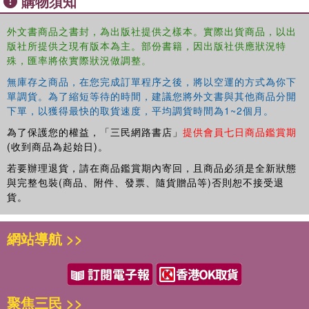
購物須知
development of popular culture, in the vanguard of
material, social and aesthetic innovations in literature, art,
外文書商品之書封，為出版社提供之樣本。實際出貨商品，以出
journalism, and theatre. Underpinned by extensive and
版社所提供之現有版本為主。部份書籍，因出版社供應狀況特
original archival research, the book repopulates the
殊，匯率將依實際狀況做調整。
concept of Bohemianism with layers of the networked
voices, expressions, ideas, people, places, and practices
無庫存之商品，在您完成訂單程序之後，將以空運的方式為你下
單調貨。為了縮短等待的時間，建議您將外文書與其他商品分開
that made up its constituent social, imagined, and
下單，以獲得最快的取貨速度，平均調貨時間為1~2個月。
interpretive communities. The reader is brought closer
than ever to the heart of Bohemia, a shadowy world
為了保護您的權益，「三民網路書店」
提供會員七日商品鑑賞期
inhabited by the rebels of the mid-nineteenth century.
(收到商品為起始日)。
若要辦理退貨，請在商品鑑賞期內寄回，且商品必須是全新狀態
與完整包裝(商品、附件、發票、隨貨贈品等)否則恕不接受退
貨。
網站導航 >>
聚焦三民 >>