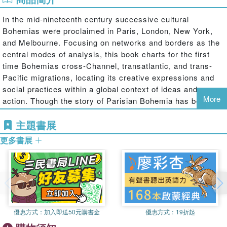
In the mid-nineteenth century successive cultural
Bohemias were proclaimed in Paris, London, New York,
and Melbourne. Focusing on networks and borders as the
central modes of analysis, this book charts for the first
time Bohemias cross-Channel, transatlantic, and trans-
Pacific migrations, locating its creative expressions and
social practices within a global context of ideas and
More
action. Though the story of Parisian Bohemia has been
comprehensively told, much less is known of its
主題書展
Anglophone translations.
The Bohemian Republic
offers a
radical reinterpretation of the phenomenon, as the
更多書展
neglected lives and works of British, Irish, American, and
Australian Bohemians are reassessed, the transnational
networks of Bohemia are rediscovered, the presence and
influence of women in Bohemia is reclaimed, and
Bohemias relationship with the marketplace is
reconsidered. Bohemia emerges as a marginal network
優惠方式：
加入即送50元購書金
優惠方式：
19折起
which exerted a paradoxically powerful influence on the