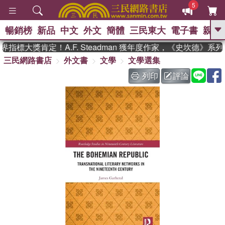
5
暢銷榜
新品
中文
外文
簡體
三民東大
電子書
親子
GO
指標大獎肯定！A.F. Steadman 獲年度作家，《史坎德》系
三民網路書店
外文書
文學
文學選集
、
熱搜：
東野圭吾
高希均教授回憶錄
、
、
、
The Odyssey
父親節
如果歷
列印
評論
、
、
史是一群喵
暑期推薦
國際布克
、
、
獎 臺灣漫遊錄
方念華
台灣的李
、
、
登輝時代
數學女孩：黎曼猜想
偉大的迷走神經