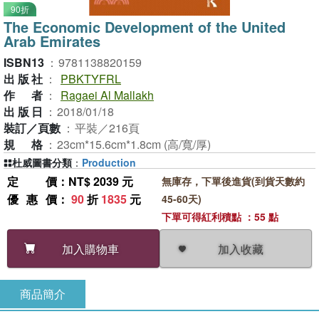
90折
The Economic Development of the United
Arab Emirates
ISBN13
：
9781138820159
出版社
：
PBKTYFRL
作者
：
Ragaei Al Mallakh
出版日
：
2018/01/18
裝訂／頁數
：
平裝／216頁
規格
：
23cm*15.6cm*1.8cm (高/寬/厚)
杜威圖書分類
：
Production
定價
：NT$ 2039 元
無庫存，下單後進貨(到貨天數約
優惠價
：
90
折
1835
元
45-60天)
下單可得紅利積點 ：55 點
加入收藏
加入購物車
商品簡介