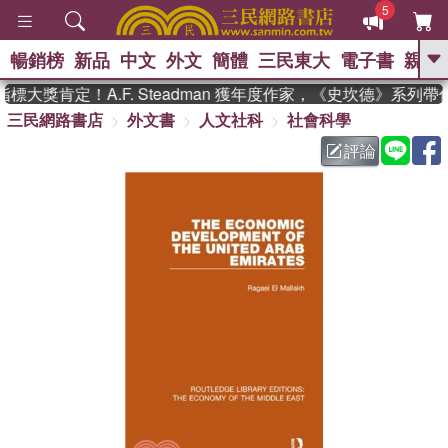
5
暢銷榜
新品
中文
外文
簡體
三民東大
電子書
親子
GO
大獎肯定！A.F. Steadman 獲年度作家，《史坎德》系列帶
三民網路書店
外文書
人文社科
社會科學
、
熱搜：
東野圭吾
高希均教授回憶錄
、
、
、
The Odyssey
父親節
如果歷
評論
、
、
史是一群喵
暑期推薦
國際布克
、
、
獎 臺灣漫遊錄
方念華
台灣的李
、
、
登輝時代
數學女孩：黎曼猜想
偉大的迷走神經