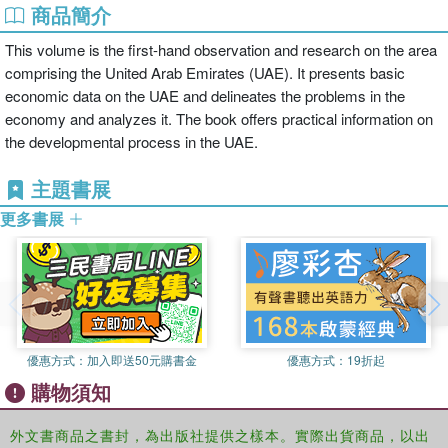
商品簡介
This volume is the first-hand observation and research on the area
comprising the United Arab Emirates (UAE). It presents basic
economic data on the UAE and delineates the problems in the
economy and analyzes it. The book offers practical information on
the developmental process in the UAE.
主題書展
更多書展
優惠方式：
加入即送50元購書金
優惠方式：
19折起
購物須知
外文書商品之書封，為出版社提供之樣本。實際出貨商品，以出