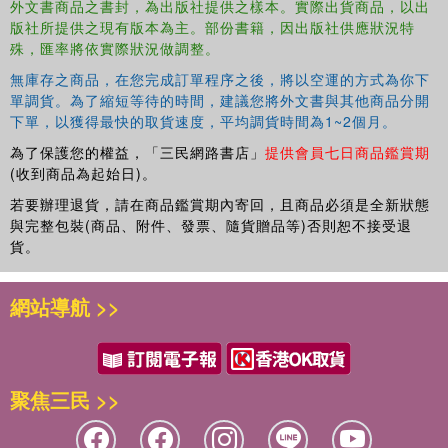
外文書商品之書封，為出版社提供之樣本。實際出貨商品，以出
ethnography.
版社所提供之現有版本為主。部份書籍，因出版社供應狀況特
殊，匯率將依實際狀況做調整。
無庫存之商品，在您完成訂單程序之後，將以空運的方式為你下
單調貨。為了縮短等待的時間，建議您將外文書與其他商品分開
下單，以獲得最快的取貨速度，平均調貨時間為1~2個月。
為了保護您的權益，「三民網路書店」
提供會員七日商品鑑賞期
(收到商品為起始日)。
若要辦理退貨，請在商品鑑賞期內寄回，且商品必須是全新狀態
與完整包裝(商品、附件、發票、隨貨贈品等)否則恕不接受退
貨。
網站導航 >>
聚焦三民 >>