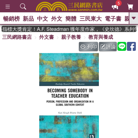
5
暢銷榜
新品
中文
外文
簡體
三民東大
電子書
親子
GO
標大獎肯定！A.F. Steadman 獲年度作家，《史坎德》系列
三民網路書店
外文書
親子教養
教育與養成
、
熱搜：
東野圭吾
高希均教授回憶錄
、
、
、
The Odyssey
父親節
如果歷
列印
評論
、
、
史是一群喵
暑期推薦
國際布克
、
、
獎 臺灣漫遊錄
方念華
台灣的李
、
、
登輝時代
數學女孩：黎曼猜想
偉大的迷走神經