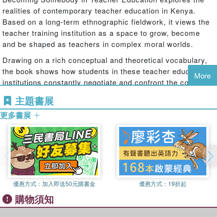
realities of contemporary teacher education in Kenya.
Based on a long-term ethnographic fieldwork, it views the
teacher training institution as a space to grow, become
and be shaped as teachers in complex moral worlds.
Drawing on a rich conceptual and theoretical vocabulary,
the book shows how students in these teacher education
More
institutions constantly negotiate and confront the complex
constructions of ethnicity, gender and class, as well as
主題書展
moral, religious and academic issues and a lack of
更多書展
resources encountered in the different institutional
cultures. It outlines a complex array of concerns affecting
student teachers that shape what professional becoming
means in a stratified and diverse culture.
This story of the process of growing up and becoming a
professional teacher in an African setting will appeal to
優惠方式：
加入即送50元購書金
優惠方式：
19折起
researchers, academics and students in the fields of
購物須知
teacher education, organizational studies, international
education and development, social anthropology and