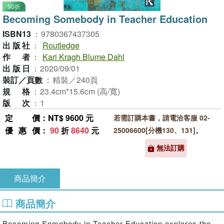
90折
Becoming Somebody in Teacher Education
ISBN13
：
9780367437305
出版社
：
Routledge
作者
：
Kari Kragh Blume Dahl
出版日
：
2020/09/01
裝訂／頁數
：
精裝／240頁
規格
：
23.4cm*15.6cm (高/寬)
版次
：
1
定價
：NT$ 9600 元
若需訂購本書，請電洽客服 02-
優惠價
：
90
折
8640
元
25006600[分機130、131]。
無法訂購
商品簡介
商品簡介
Becoming Somebody in Teacher Education explores the