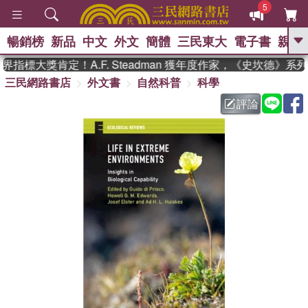
5
暢銷榜
新品
中文
外文
簡體
三民東大
電子書
親子
GO
指標大獎肯定！A.F. Steadman 獲年度作家，《史坎德》系
三民網路書店
外文書
自然科普
科學
、
熱搜：
東野圭吾
高希均教授回憶錄
、
、
、
The Odyssey
父親節
如果歷
評論
、
、
史是一群喵
暑期推薦
國際布克
、
、
獎 臺灣漫遊錄
方念華
台灣的李
、
、
登輝時代
數學女孩：黎曼猜想
偉大的迷走神經