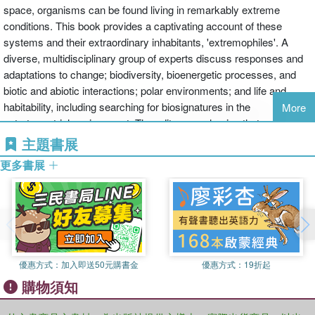
space, organisms can be found living in remarkably extreme
conditions. This book provides a captivating account of these
systems and their extraordinary inhabitants, 'extremophiles'. A
diverse, multidisciplinary group of experts discuss responses and
adaptations to change; biodiversity, bioenergetic processes, and
biotic and abiotic interactions; polar environments; and life and
habitability, including searching for biosignatures in the
More
extraterrestrial environment. The editors emphasize that
understanding these systems is important for increasing our
主題書展
knowledge and utilizing their potential, but this remains an
更多書展
understudied area. Given the threat to these environments and their
biota caused by climate change and human impact, this timely
book also addresses the urgency to document these systems. It
will help graduate students and researchers in conservation,
marine biology, evolutionary biology, environmental change and
astrobiology better understand how life exists in these
優惠方式：
加入即送50元購書金
優惠方式：
19折起
environments and their susceptibility or resilience to change.
購物須知