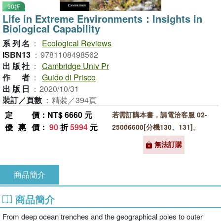
90折
Life in Extreme Environments：Insights in
Biological Capability
系列名
：
Ecological Reviews
ISBN13
：
9781108498562
出版社
：
Cambridge Univ Pr
作者
：
Guido di Prisco
出版日
：
2020/10/31
裝訂／頁數
：
精裝／394頁
定價
：NT$ 6660 元
若需訂購本書，請電洽客服 02-
優惠價
：
90
折
5994
元
25006600[分機130、131]。
無法訂購
商品簡介
商品簡介
From deep ocean trenches and the geographical poles to outer