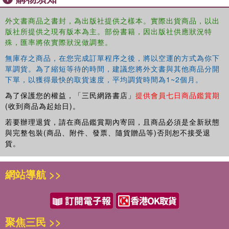
all scholars, students and researchers with an interest in
外文書商品之書封，為出版社提供之樣本。實際出貨商品，以出
business, management and accounting.
版社所提供之現有版本為主。部份書籍，因出版社供應狀況特
殊，匯率將依實際狀況做調整。
無庫存之商品，在您完成訂單程序之後，將以空運的方式為你下
單調貨。為了縮短等待的時間，建議您將外文書與其他商品分開
下單，以獲得最快的取貨速度，平均調貨時間為1~2個月。
為了保護您的權益，「三民網路書店」
提供會員七日商品鑑賞期
(收到商品為起始日)。
若要辦理退貨，請在商品鑑賞期內寄回，且商品必須是全新狀態
與完整包裝(商品、附件、發票、隨貨贈品等)否則恕不接受退
貨。
網站導航 >>
聚焦三民 >>