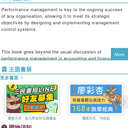
Performance management is key to the ongoing success
of any organisation, allowing it to meet its strategic
objectives by designing and implementing management
control systems.
This book goes beyond the usual discussion of
More
performance management in accounting and finance, to
consider strategic management, human behaviour and
主題書展
performance management in different countries and
更多書展
contexts. With a global mix of world-renowned
researchers, this book systematically covers the
what
, the
who
, the
where
and the
why
of performance management
and control (PMC) systems.
優惠方式：
加入即送50元購書金
優惠方式：
19折起
A comprehensive, state-of-the-art collection edited by a
購物須知
leading expert in the field, this book is a vital resource for