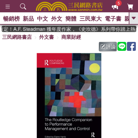
5
暢銷榜
新品
中文
外文
簡體
三民東大
電子書
親子
GO
！A.F. Steadman 獲年度作家，《史坎德》系列帶你踏上熱
三民網路書店
外文書
商業財經
、
熱搜：
東野圭吾
高希均教授回憶錄
、
、
、
The Odyssey
父親節
如果歷
評論
、
、
史是一群喵
暑期推薦
國際布克
、
、
獎 臺灣漫遊錄
方念華
台灣的李
、
、
登輝時代
數學女孩：黎曼猜想
偉大的迷走神經