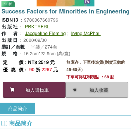
90折
Success Factors for Minorities in Engineering
ISBN13
：
9780367660796
出版社
：
PBKTYFRL
作者
：
Jacqueline Fleming
;
Irving McPhail
出版日
：
2020/09/30
裝訂／頁數
：
平裝／274頁
規格
：
15.2cm*22.9cm (高/寬)
定價
：NT$ 2519 元
無庫存，下單後進貨(到貨天數約
優惠價
：
90
折
2267
元
45-60天)
下單可得紅利積點 ：68 點
加入收藏
加入購物車
商品簡介
商品簡介