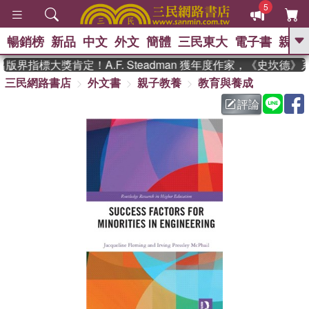
5
暢銷榜
新品
中文
外文
簡體
三民東大
電子書
親子
GO
版界指標大獎肯定！A.F. Steadman 獲年度作家，《史坎德
三民網路書店
外文書
親子教養
教育與養成
、
熱搜：
東野圭吾
高希均教授回憶錄
、
、
、
The Odyssey
父親節
如果歷
評論
、
、
史是一群喵
暑期推薦
國際布克
、
、
獎 臺灣漫遊錄
方念華
台灣的李
、
、
登輝時代
數學女孩：黎曼猜想
偉大的迷走神經