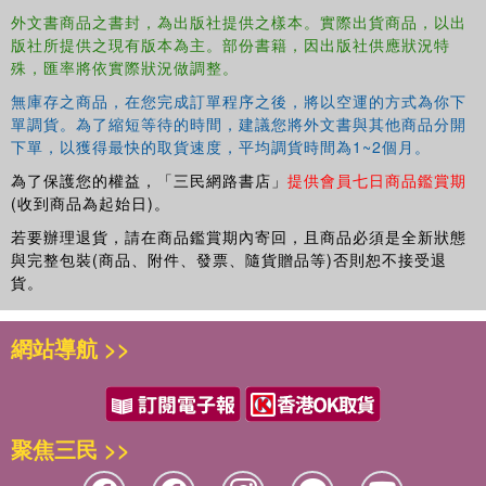
外文書商品之書封，為出版社提供之樣本。實際出貨商品，以出
版社所提供之現有版本為主。部份書籍，因出版社供應狀況特
殊，匯率將依實際狀況做調整。
無庫存之商品，在您完成訂單程序之後，將以空運的方式為你下
單調貨。為了縮短等待的時間，建議您將外文書與其他商品分開
下單，以獲得最快的取貨速度，平均調貨時間為1~2個月。
為了保護您的權益，「三民網路書店」
提供會員七日商品鑑賞期
(收到商品為起始日)。
若要辦理退貨，請在商品鑑賞期內寄回，且商品必須是全新狀態
與完整包裝(商品、附件、發票、隨貨贈品等)否則恕不接受退
貨。
網站導航 >>
聚焦三民 >>