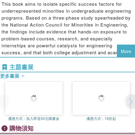
This book aims to isolate specific success factors for
underrepresented minorities in undergraduate engineering
programs. Based on a three-phase study spearheaded by
the National Action Council for Minorities in Engineering,
the findings include evidence that hands-on exposure to
problem-based courses, research, and especially
internships are powerful catalysts for engineering
More
success, and that both college adjustment and academic
skills matter, in varying degrees, to minority success. By
主題書展
encompassing an unusually large number and range of
programs, this research adds to the evidence base for the
更多書展
importance of hands-on exposure to the work of
engineering.
優惠方式：
加入即送50元購書金
優惠方式：
19折起
購物須知