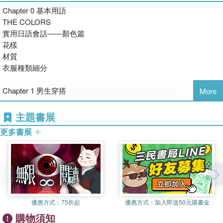
常常因為只認得圖片卻看不懂單字而大傷腦筋呢？尤其是密密麻麻
Chapter 0 基本用語
的外來語和片假名，更叫人頭痛欲裂。然而光看圖片無法深入了解
THE COLORS
流行趨勢，掌握時髦的單字必不可少。
實用日語會話――顏色篇
花樣
在日語當中，流行物品名稱一般多以外來語表示，取自英語、德
材質
語、法語……等，有時也簡略使用，本書特別在外來語的部分標示
衣服種類細分
出原文，方便讀者對照學習。並將雜誌內常出現的流行服飾、美容
保養用品、飾品、鞋類、配件、以及美髮沙龍等等品項分門別類，
Chapter 1 男生穿搭
More
搭配上精美的插圖，以日語、外來語原文、中文、羅馬拼音一同表
示，將這些流行物品的風貌完整呈現出來，帶您透過紙上逛街購物
Chapter 2 女生穿搭
主題書展
的方式，一網打盡所有流行日語單字。除此之外，本書將
實用日語會話――服飾篇
SHOPPING會話編入其中，希望讀者除了認識流行字彙之外，也
更多書展
能學到基礎日語會話，甚至到日本購物，都能正確地告訴店員所需
Chapter 3 美妝
要的商品唷。
實用日語會話――美容篇
今天也美美的當個「OSHARE」女孩吧～！
Chapter 4 清潔保養
實用日語會話――保養篇
優惠方式：
75折起
優惠方式：
加入即送50元購書金
購物須知
Chapter 5 髮