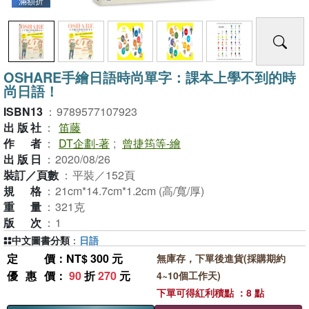
滿額折
OSHARE手繪日語時尚單字：課本上學不到的時
尚日語！
ISBN13
：
9789577107923
出版社
：
笛藤
作者
：
DT企劃-著
;
曾捷筠等-繪
出版日
：
2020/08/26
裝訂／頁數
：
平裝／152頁
規格
：
21cm*14.7cm*1.2cm (高/寬/厚)
重量
：
321克
版次
：
1
中文圖書分類
：
日語
定價
：NT$ 300 元
無庫存，下單後進貨(採購期約
優惠價
：
90
折
270
元
4~10個工作天)
下單可得紅利積點 ：8 點