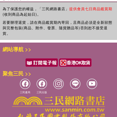
實用日語會話――頭髮篇
為了保護您的權益，「三民網路書店」
提供會員七日商品鑑賞期
(收到商品為起始日)。
Chapter 6 鞋
若要辦理退貨，請在商品鑑賞期內寄回，且商品必須是全新狀態
Chapter 7 配件
與完整包裝(商品、附件、發票、隨貨贈品等)否則恕不接受退
實用日語會話――配件篇
貨。
Chapter 8 3C類
網站導航 >>
實用日語會話――家電篇
Chapter 9 運動時尚
聚焦三民 >>
各式風格介紹
夏日浴衣特輯
流行相關常用語
常見日本標語
三民書局
三民出版