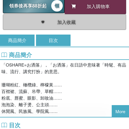
領券後再享88折起
領
加入購物車
加入收藏
商品簡介
目次
商品簡介
「OSHARE=お洒落」，「お洒落」在日語中意味著「時髦、有品
味、流行、講究打扮」的意思。
珊瑚粉紅、橄欖綠、檸檬黃……
百褶裙、流蘇、吊帶、草帽……
粉底、唇蜜、眼影、卸妝油……
泡泡染、離子燙、公主頭……
休閒風、民族風、學院風……
More
目次
這些時髦但課本上學不到的日語，是否會在閱讀日本流行雜誌時，