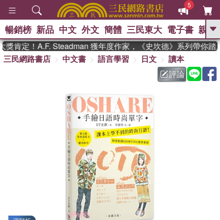
5
暢銷榜
新品
中文
外文
簡體
三民東大
電子書
親子
GO
肯定！A.F. Steadman 獲年度作家，《史坎德》系列帶你踏
三民網路書店
中文書
語言學習
日文
讀本
、
熱搜：
東野圭吾
高希均教授回憶錄
、
、
、
The Odyssey
父親節
如果歷
評論
、
、
史是一群喵
暑期推薦
國際布克
、
、
獎 臺灣漫遊錄
方念華
台灣的李
、
、
登輝時代
數學女孩：黎曼猜想
偉大的迷走神經