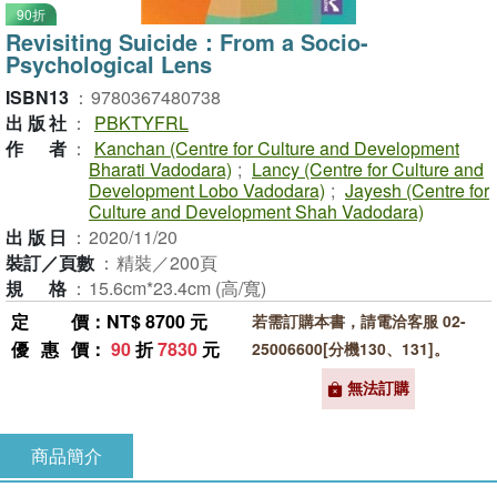
90折
Revisiting Suicide：From a Socio-
Psychological Lens
ISBN13
：
9780367480738
出版社
：
PBKTYFRL
作者
：
Kanchan (Centre for Culture and Development
Bharati Vadodara)
;
Lancy (Centre for Culture and
Development Lobo Vadodara)
;
Jayesh (Centre for
Culture and Development Shah Vadodara)
出版日
：
2020/11/20
裝訂／頁數
：
精裝／200頁
規格
：
15.6cm*23.4cm (高/寬)
定價
：NT$ 8700 元
若需訂購本書，請電洽客服 02-
優惠價
：
90
折
7830
元
25006600[分機130、131]。
無法訂購
商品簡介