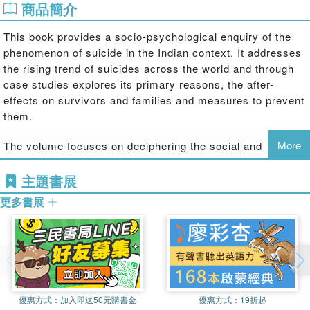
商品簡介
This book provides a socio-psychological enquiry of the
phenomenon of suicide in the Indian context. It addresses
the rising trend of suicides across the world and through
case studies explores its primary reasons, the after-
effects on survivors and families and measures to prevent
them.
More
The volume focuses on deciphering the social and
psychological meanings associated with suicide. Through
an examination of psycho-social autopsies of numerous
主題書展
cases, it highlights the patterns and trends which emerge
更多書展
around mental well-being, suicide and bereavement. It
examines the primary roadblocks for robust suicide
prevention measures and provides great insights into
behavioral and personality categories and their
relationship with suicide.
優惠方式：
加入即送50元購書金
優惠方式：
19折起
Offering theoretical and empirical perspectives on the