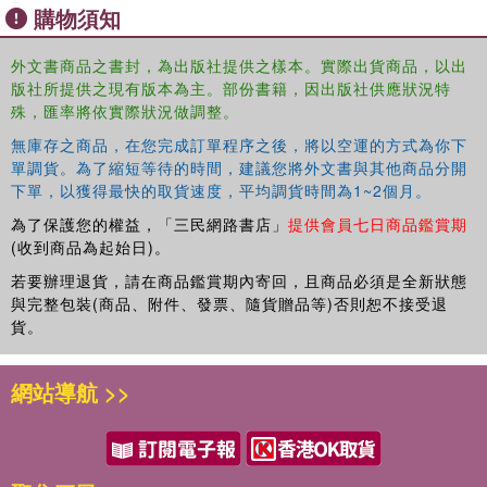
issue of suicide and self-harm, this book will be of interest
購物須知
to students, researchers, and faculty of behavioral
sciences, psychology, social anthropology, demography,
外文書商品之書封，為出版社提供之樣本。實際出貨商品，以出
criminology, social work and sociology. It will also be an
版社所提供之現有版本為主。部份書籍，因出版社供應狀況特
殊，匯率將依實際狀況做調整。
essential read for psychologists and counselors, policy
makers, NGOs, CSOs, legal experts and media personnel
無庫存之商品，在您完成訂單程序之後，將以空運的方式為你下
working in the area of suicide prevention and research.
單調貨。為了縮短等待的時間，建議您將外文書與其他商品分開
下單，以獲得最快的取貨速度，平均調貨時間為1~2個月。
為了保護您的權益，「三民網路書店」
提供會員七日商品鑑賞期
(收到商品為起始日)。
若要辦理退貨，請在商品鑑賞期內寄回，且商品必須是全新狀態
與完整包裝(商品、附件、發票、隨貨贈品等)否則恕不接受退
貨。
網站導航 >>