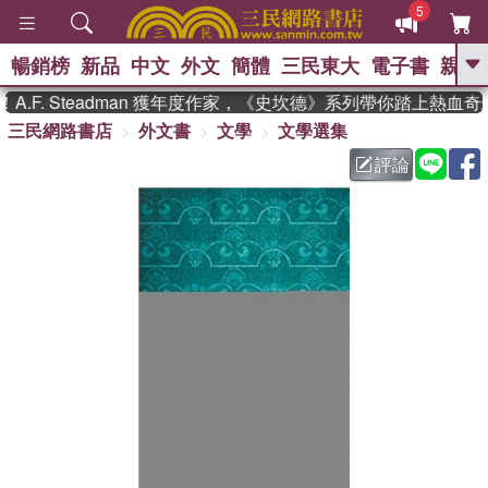
5
暢銷榜
新品
中文
外文
簡體
三民東大
電子書
親子
GO
F. Steadman 獲年度作家，《史坎德》系列帶你踏上熱血奇
三民網路書店
外文書
文學
文學選集
、
熱搜：
東野圭吾
高希均教授回憶錄
、
、
、
The Odyssey
父親節
如果歷
評論
、
、
史是一群喵
暑期推薦
國際布克
、
、
獎 臺灣漫遊錄
方念華
台灣的李
、
、
登輝時代
數學女孩：黎曼猜想
偉大的迷走神經