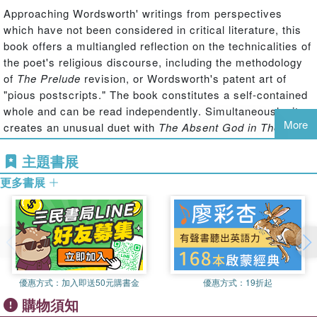
Approaching Wordsworth' writings from perspectives
which have not been considered in critical literature, this
book offers a multiangled reflection on the technicalities of
the poet's religious discourse, including the methodology
of
The Prelude
revision, or Wordsworth's patent art of
"pious postscripts." The book constitutes a self-contained
whole and can be read independently. Simultaneously, it
More
creates an unusual duet with
The Absent God in The
Works of William Wordsworth
, whose six chapters follow
主題書展
this book's eight chapters like a sestet which
complements the octave—becoming, thus, a tribute to
更多書展
Wordsworth as one of the most prolific sonneteers in
history. Both monographs build their theses on
Wordsworth's entire oeuvre and embrace the whole of his
wide lifespan. Their completion in 2020 coincides with
th
several round anniversaries: the 250
anniversary of
th
Wordsworth's birth, the 200
anniversary of
The River
優惠方式：
加入即送50元購書金
優惠方式：
19折起
th
Duddon
, and the 170
anniversary of the publication of
購物須知
his autobiographical masterpiece,
The Prelude
.