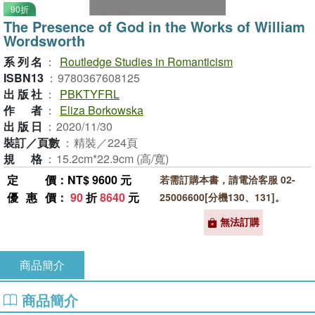
90折
The Presence of God in the Works of William
Wordsworth
系列名
：
Routledge Studies in Romanticism
ISBN13
：
9780367608125
出版社
：
PBKTYFRL
作者
：
Eliza Borkowska
出版日
：
2020/11/30
裝訂／頁數
：
精裝／224頁
規格
：
15.2cm*22.9cm (高/寬)
定價
：NT$ 9600 元
若需訂購本書，請電洽客服 02-
優惠價
：
90
折
8640
元
25006600[分機130、131]。
無法訂購
商品簡介
商品簡介