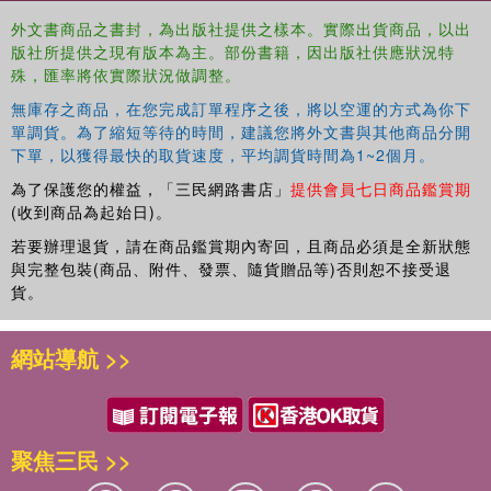
外文書商品之書封，為出版社提供之樣本。實際出貨商品，以出
版社所提供之現有版本為主。部份書籍，因出版社供應狀況特
殊，匯率將依實際狀況做調整。
無庫存之商品，在您完成訂單程序之後，將以空運的方式為你下
單調貨。為了縮短等待的時間，建議您將外文書與其他商品分開
下單，以獲得最快的取貨速度，平均調貨時間為1~2個月。
為了保護您的權益，「三民網路書店」
提供會員七日商品鑑賞期
(收到商品為起始日)。
若要辦理退貨，請在商品鑑賞期內寄回，且商品必須是全新狀態
與完整包裝(商品、附件、發票、隨貨贈品等)否則恕不接受退
貨。
網站導航 >>
聚焦三民 >>