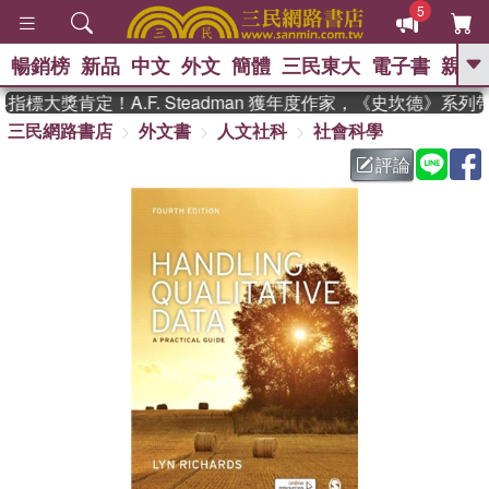
5
暢銷榜
新品
中文
外文
簡體
三民東大
電子書
親子
GO
標大獎肯定！A.F. Steadman 獲年度作家，《史坎德》系列
三民網路書店
外文書
人文社科
社會科學
、
熱搜：
東野圭吾
高希均教授回憶錄
、
、
、
The Odyssey
父親節
如果歷
評論
、
、
史是一群喵
暑期推薦
國際布克
、
、
獎 臺灣漫遊錄
方念華
台灣的李
、
、
登輝時代
數學女孩：黎曼猜想
偉大的迷走神經