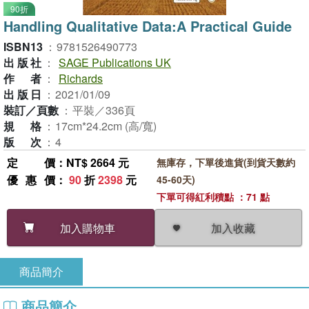
90折
Handling Qualitative Data:A Practical Guide
ISBN13
：
9781526490773
出版社
：
SAGE Publications UK
作者
：
Richards
出版日
：
2021/01/09
裝訂／頁數
：
平裝／336頁
規格
：
17cm*24.2cm (高/寬)
版次
：
4
定價
：NT$ 2664 元
無庫存，下單後進貨(到貨天數約
優惠價
：
90
折
2398
元
45-60天)
下單可得紅利積點 ：71 點
加入收藏
加入購物車
商品簡介
商品簡介