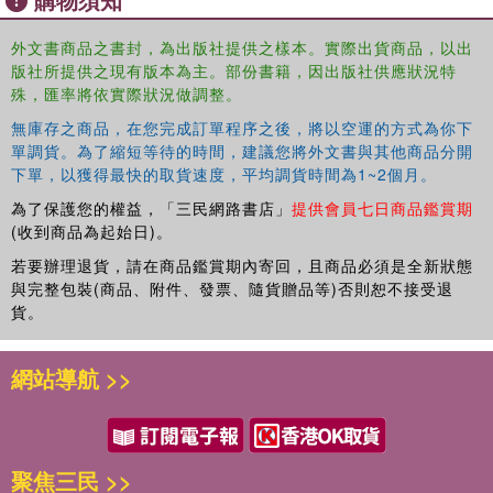
research projects; including a ‘stepping into software’ space that
provides practical tips and guidance on using qualitative analysis
外文書商品之書封，為出版社提供之樣本。實際出貨商品，以出
software effectively
版社所提供之現有版本為主。部份書籍，因出版社供應狀況特
殊，匯率將依實際狀況做調整。
無庫存之商品，在您完成訂單程序之後，將以空運的方式為你下
單調貨。為了縮短等待的時間，建議您將外文書與其他商品分開
下單，以獲得最快的取貨速度，平均調貨時間為1~2個月。
為了保護您的權益，「三民網路書店」
提供會員七日商品鑑賞期
(收到商品為起始日)。
若要辦理退貨，請在商品鑑賞期內寄回，且商品必須是全新狀態
與完整包裝(商品、附件、發票、隨貨贈品等)否則恕不接受退
貨。
網站導航 >>
聚焦三民 >>