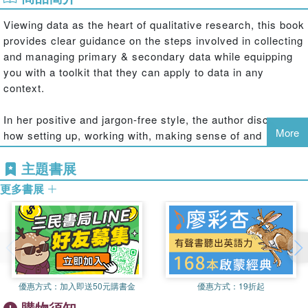
Viewing data as the heart of qualitative research, this book
provides clear guidance on the steps involved in collecting
and managing primary & secondary data while equipping
you with a toolkit that they can apply to data in any
context.
In her positive and jargon-free style, the author discusses
More
how setting up, working with, making sense of and
presenting data can be a springboard into learning key
主題書展
research skills and reflecting on methodological issues.
New to this edition:
更多書展
Ethical practice learning features, such as exercises and reflective
questions
Thoughtful guidance on the newer challenges in handling qualitative
data, like data security and access to online data
New chapters provide clear advice on communicating data to
different audiences, and creating impactful data visualizations
優惠方式：
加入即送50元購書金
優惠方式：
19折起
Online resources that illustrate how to work with data in real
購物須知