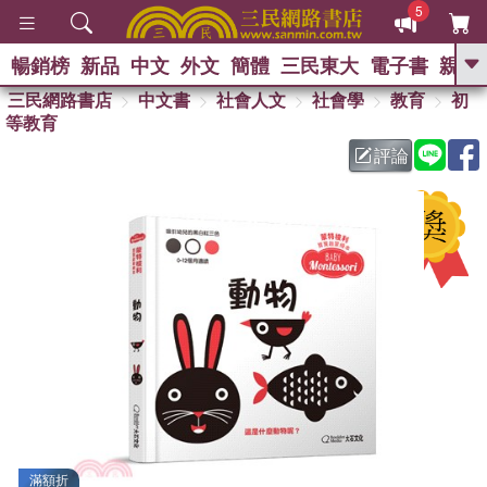
5
暢銷榜
新品
中文
外文
簡體
三民東大
電子書
親子
GO
三民網路書店
中文書
社會人文
社會學
教育
初
等教育
熱搜：
評論
滿額折