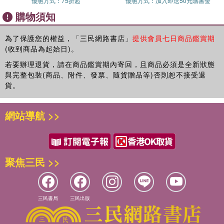
優惠方式：
75折起
優惠方式：
加入即送50元購書金
給0-1歲小朋友的三色啟蒙書
購物須知
這裡有好多動物啊！書中輪廓鮮明的動物圖形，都帶有能吸引寶寶
的紅色細節。那些紅紅的地方是什麼呢？現在就和寶寶一起來認識
為了保護您的權益，「三民網路書店」
提供會員七日商品鑑賞期
動物吧！
(收到商品為起始日)。
若要辦理退貨，請在商品鑑賞期內寄回，且商品必須是全新狀態
與完整包裝(商品、附件、發票、隨貨贈品等)否則恕不接受退
貨。
網站導航 >>
聚焦三民 >>
三民書局
三民出版