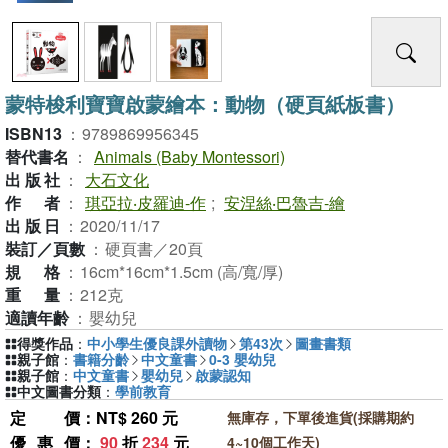
蒙特梭利寶寶啟蒙繪本：動物（硬頁紙板書）
ISBN13
：
9789869956345
替代書名
：
Animals (Baby Montessori)
出版社
：
大石文化
作者
：
琪亞拉‧皮羅迪-作
;
安涅絲‧巴魯吉-繪
出版日
：
2020/11/17
裝訂／頁數
：
硬頁書／20頁
規格
：
16cm*16cm*1.5cm (高/寬/厚)
重量
：
212克
適讀年齡
：
嬰幼兒
得獎作品
：
中小學生優良課外讀物
第43次
圖畫書類
親子館
：
書籍分齡
中文童書
0-3 嬰幼兒
親子館
：
中文童書
嬰幼兒
啟蒙認知
中文圖書分類
：
學前教育
定價
：NT$ 260 元
無庫存，下單後進貨(採購期約
優惠價
：
90
折
234
元
4~10個工作天)