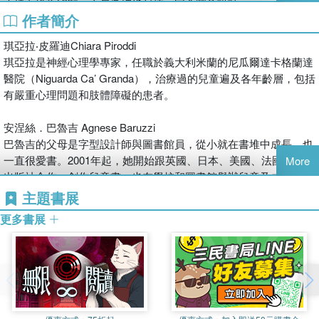
★硬頁紙板印製，不易撕破也耐摔，安全圓角設計
作者簡介
這套全新開發的蒙特梭利寶寶紙板書系列，利用黑、白、紅三色圖
琪亞拉‧皮羅迪Chiara Piroddi
形，激發嬰兒在識別形狀與特徵的能力。
琪亞拉是神經心理學專家，任職於義大利米蘭的尼瓜爾達卡格蘭達
醫院（Niguarda Ca’ Granda），治療過的兒童遍及各年齡層，包括
這本獨特的幼兒啟蒙書，結合了新生兒視覺發育的科學和蒙特梭利
有嚴重心理問題和肢體障礙的患者。
教育理論，依照一歲前寶寶感官特性，0到12個月的幼童對黑、
白、紅三色的視覺反應最好，而創造一系列培養圖像感知的精美插
安涅絲．巴魯吉 Agnese Baruzzi
畫，以黑白對比界定事物的外型，配上最能吸引寶寶注意的紅色，
巴魯吉的父母是字型設計師與圖書館員，從小就在書堆中成長，也
引導幼兒的視覺與心智發展。
一直很愛書。2001年起，她開始跟英國、日本、美國、法國的多家
More
出版社合作，創作兒童書，也在學校和圖書館舉辦兒童及成人的工
本系列特別針對0到12個月大的幼兒設計，讓寶寶認識動物和植物
作坊。2004年畢業於義大利烏爾比諾市的義大利工藝美術高等學院
主題書展
的形狀，了解大小的概念，並透過循跡觸摸建立手眼的協調性，是
（Istituto Superiore per le Industrie Artistiche）平面設計系。她現
寶寶第一次接觸世界以及親子共讀的絕佳讀物。
更多書展
在是自由插畫家，住在義大利波隆那附近的鄉間，由兩隻狗左巴、
歐索陪伴她在自家花園裡的避暑小木屋裡工作。
《蒙特梭利寶寶啟蒙繪本：動物》
這是什麼動物呢？
以蒙特梭利教育法為基礎