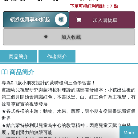
下單可得紅利積點 ：7 點
領券後再享88折起
領
加入購物車
加入收藏
商品簡介
作者簡介
商品簡介
專為0-1歲小朋友設計的蒙特梭利三色學習書！
實踐幼兒視覺研究與蒙特梭利理論的腦部開發繪本：小孩出生後的
第三個月開始會辨識紅色，本書以黑、白、紅三色作為主視覺，有
效引導寶寶的視覺發展
★各式各樣的主題：動物、水果、蔬菜，讓小朋友從圖畫認識這個
世界
★結合蒙特梭利以兒童為中心的教育精神，因應兒童天賦自由發
展，開創潛力的無限可能
More