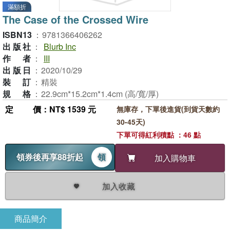
滿額折
The Case of the Crossed Wire
ISBN13
：
9781366406262
出版社
：
Blurb Inc
作者
：
III
出版日
：
2020/10/29
裝訂
：
精裝
規格
：
22.9cm*15.2cm*1.4cm (高/寬/厚)
定價
：NT$ 1539 元
無庫存，下單後進貨(到貨天數約
30-45天)
下單可得紅利積點 ：46 點
領券後再享88折起
領
加入購物車
加入收藏
商品簡介