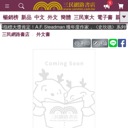
5
暢銷榜
新品
中文
外文
簡體
三民東大
電子書
親子
GO
指標大獎肯定！A.F. Steadman 獲年度作家，《史坎德》系
三民網路書店
外文書
、
熱搜：
東野圭吾
高希均教授回憶錄
、
、
、
The Odyssey
父親節
如果歷
列印
評論
、
、
史是一群喵
暑期推薦
國際布克
、
、
獎 臺灣漫遊錄
方念華
台灣的李
、
、
登輝時代
數學女孩：黎曼猜想
偉大的迷走神經