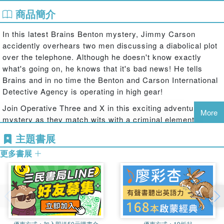
商品簡介
In this latest Brains Benton mystery, Jimmy Carson
accidently overhears two men discussing a diabolical plot
over the telephone. Although he doesn't know exactly
what's going on, he knows that it's bad news! He tells
Brains and in no time the Benton and Carson International
Detective Agency is operating in high gear!
Join Operative Three and X in this exciting adventure-
More
mystery as they match wits with a criminal element that
has big plans for the upcoming election!
主題書展
The cover art and illustrations are by Shannon Stirweis,
更多書展
who was the original artist for the late 1960s paperback
versions of, "The Case of the Missing Message," and "The
Case of the Counterfeit Coin."
優惠方式：
加入即送50元購書金
優惠方式：
19折起