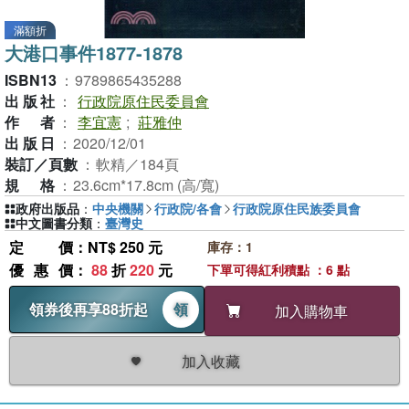
滿額折
大港口事件1877-1878
ISBN13
：
9789865435288
出版社
：
行政院原住民委員會
作者
：
李宜憲
;
莊雅仲
出版日
：
2020/12/01
裝訂／頁數
：
軟精／184頁
規格
：
23.6cm*17.8cm (高/寬)
政府出版品
：
中央機關
行政院/各會
行政院原住民族委員會
中文圖書分類
：
臺灣史
定價
：NT$ 250 元
庫存：1
優惠價
：
88
折
220
元
下單可得紅利積點 ：6 點
領券後再享88折起
領
加入購物車
加入收藏