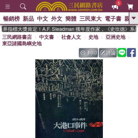
5
暢銷榜
新品
中文
外文
簡體
三民東大
電子書
親子
GO
界指標大獎肯定！A.F. Steadman 獲年度作家，《史坎德》
三民網路書店
中文書
社會人文
史地
亞洲史地
、
、
熱搜：
東野圭吾
The Odyssey
東亞諸國島嶼史地
、
、
父親節
如果歷史是一群喵
暑期
、
、
推薦
國際布克獎 臺灣漫遊錄
方
列印
評論
、
、
念華
台灣的李登輝時代
數學女
、
孩：黎曼猜想
偉大的迷走神經