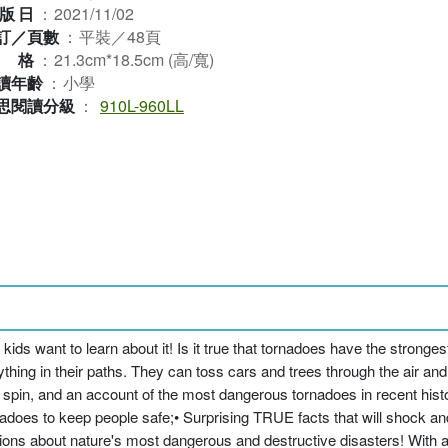
版日
：
2021/11/02
訂／頁數
：
平裝／48頁
規格
：
21.3cm*18.5cm (高/寬)
讀年齡
：
小學
思閱讀分級
：
910L-960LL
s want to learn about it! Is it true that tornadoes have the stronges
ing in their paths. They can toss cars and trees through the air and 
n, and an account of the most dangerous tornadoes in recent history
does to keep people safe;• Surprising TRUE facts that will shock a
ions about nature's most dangerous and destructive disasters! With 