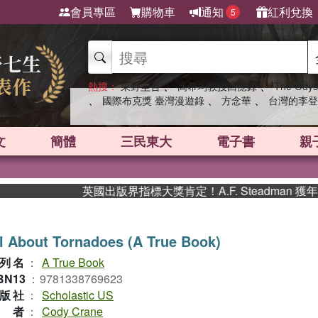
會員專區
購物車
通知
紅利兌換
5
、
、
熱搜：
東野圭吾
高希均教授回憶錄
The Odys
、
、
、
國際布克獎 臺灣漫遊錄
方念華
台灣的李登
文
簡體
三民東大
電子書
親
英國出版界指標大獎肯定！A.F. Steadman 獲
l About Tornadoes (A True Book)
列名
：
A True Book
BN13
：
9781338769623
版社
：
Scholastic US
作者
：
Cody Crane