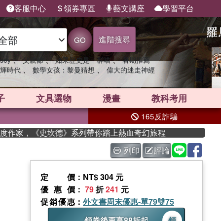
客服中心
領券專區
藝文講座
學習平台
進階搜尋
GO
、
、
、
sey
父親節
如果歷史是一群喵
暑期推薦
、
、
輝時代
數學女孩：黎曼猜想
偉大的迷走神經
子
文具選物
漫畫
教科考用
165反詐騙
年度作家，《史坎德》系列帶你踏上熱血奇幻旅程
列印
評論
定價
：NT$ 304 元
優惠價
：
79
折
241
元
促銷優惠
：
外文書周末優惠-單79雙75
領券後再享88折起
領