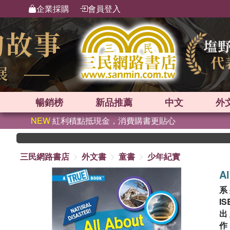
企業採購
會員登入
暢銷榜
新品
推薦
中文
外
NEW
紅利積點抵現金，消費購書更貼心
三民網路書店
外文書
童書
少年紀實
Al
系
IS
出