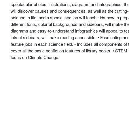
spectacular photos, illustrations, diagrams and infographics, 
will discover causes and consequences, as well as the cutting-
science to life, and a special section will teach kids how to pr
different fonts, colorful backgrounds and sidebars, will make the
diagrams and easy-to-understand infographics will appeal to tea
lots of sidebars, will make reading accessible. • Fascinating and q
feature jobs in each science field. • Includes all components o
cover all the basic nonfiction features of library books. • STEM
focus on Climate Change.