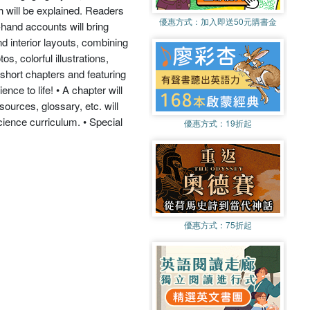
h will be explained. Readers
優惠方式：
加入即送50元購書金
hand accounts will bring
nd interior layouts, combining
s, colorful illustrations,
 short chapters and featuring
nce to life! • A chapter will
ources, glossary, etc. will
cience curriculum. • Special
優惠方式：
19折起
優惠方式：
75折起