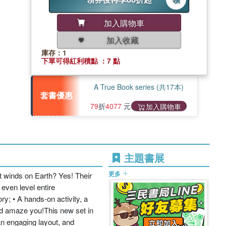
加入購物車
加入收藏
庫存：1
下單可得紅利積點 ：7 點
A True Book series (共17本)
套書優惠
79
折
4077
元
加入購物車
主題書展
更多
t winds on Earth? Yes! Their
even level entire
; • A hands-on activity, a
nd amaze you!This new set in
an engaging layout, and