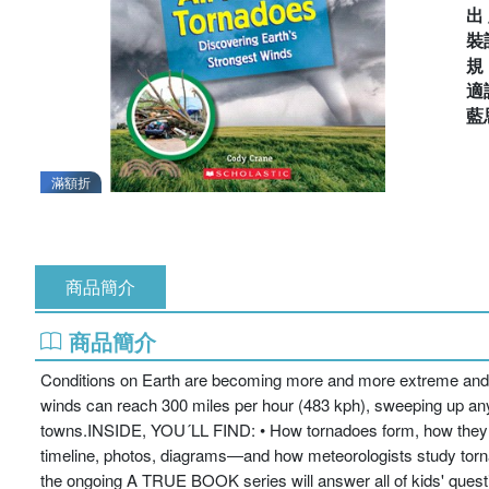
出
裝
適
藍
滿額折
商品簡介
商品簡介
Conditions on Earth are becoming more and more extreme and kid
winds can reach 300 miles per hour (483 kph), sweeping up anyth
towns.INSIDE, YOU´LL FIND: • How tornadoes form, how they spi
timeline, photos, diagrams―and how meteorologists study torna
the ongoing A TRUE BOOK series will answer all of kids' quest