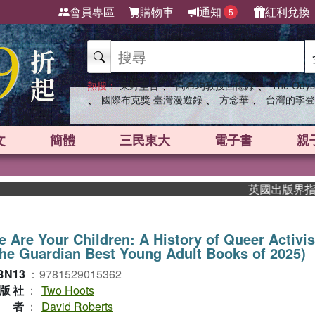
會員專區
購物車
通知
紅利兌換
5
、
、
熱搜：
東野圭吾
高希均教授回憶錄
The Odys
、
、
、
國際布克獎 臺灣漫遊錄
方念華
台灣的李登
文
簡體
三民東大
電子書
親
英國出版界指標大獎
 Are Your Children: A History of Queer Activi
he Guardian Best Young Adult Books of 2025)
BN13
：
9781529015362
版社
：
Two Hoots
作者
：
David Roberts