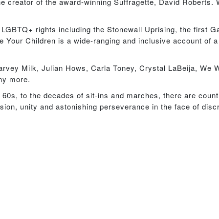
the creator of the award-winning Suffragette, David Roberts.
 LGBTQ+ rights including the Stonewall Uprising, the first G
e Your Children is a wide-ranging and inclusive account of 
arvey Milk, Julian Hows, Carla Toney, Crystal LaBeija, We 
ny more.
60s, to the decades of sit-ins and marches, there are countl
ivision, unity and astonishing perseverance in the face of dis