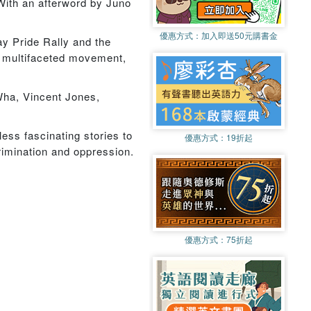
 With an afterword by Juno
優惠方式：
加入即送50元購書金
ay Pride Rally and the
a multifaceted movement,
Wha, Vincent Jones,
ess fascinating stories to
優惠方式：
19折起
crimination and oppression.
優惠方式：
75折起