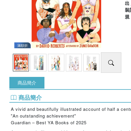
出
裝
滿額折
商品簡介
商品簡介
A vivid and beautifully illustrated account of half a cen
"An outstanding achievement"
Guardian – Best YA Books of 2025