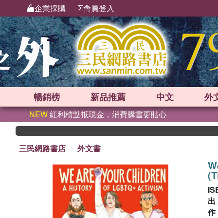
企業採購
會員登入
暢銷榜
新品
推薦
中文
外
NEW
紅利積點抵現金，消費購書更貼心
三民網路書店
外文書
We
(T
IS
出