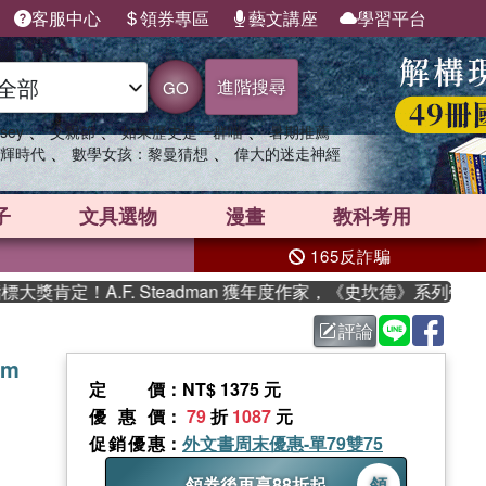
客服中心
領券專區
藝文講座
學習平台
進階搜尋
GO
、
、
、
sey
父親節
如果歷史是一群喵
暑期推薦
、
、
輝時代
數學女孩：黎曼猜想
偉大的迷走神經
子
文具選物
漫畫
教科考用
165反詐騙
肯定！A.F. Steadman 獲年度作家，《史坎德》系列帶你踏
評論
sm
定價
：NT$ 1375 元
優惠價
：
79
折
1087
元
促銷優惠
：
外文書周末優惠-單79雙75
領券後再享88折起
領