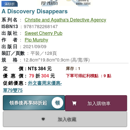
滿額折
A Discovery Disappears
系列名
：
Christie and Agatha's Detective Agency
ISBN13
：
9781782268147
出版社
：
Sweet Cherry Pub
作者
：
Pip Murphy
出版日
：
2021/09/09
裝訂／頁數
：
平裝／128頁
規格
：
12.8cm*19.8cm*0.9cm (高/寬/厚)
定價
：NT$ 384 元
庫存：1
優惠價
：
79
折
304
元
下單可得紅利積點 ：9 點
促銷優惠
：
外文書周末優惠-
單79雙75
領券後再享88折起
領
加入購物車
加入收藏