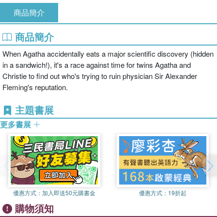
商品簡介
商品簡介
When Agatha accidentally eats a major scientific discovery (hidden
in a sandwich!), it's a race against time for twins Agatha and
Christie to find out who's trying to ruin physician Sir Alexander
Fleming's reputation.
主題書展
更多書展
優惠方式：
加入即送50元購書金
優惠方式：
19折起
購物須知