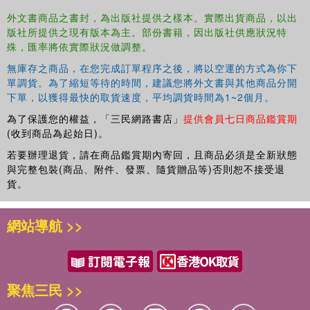
外文書商品之書封，為出版社提供之樣本。實際出貨商品，以出
版社所提供之現有版本為主。部份書籍，因出版社供應狀況特
殊，匯率將依實際狀況做調整。
無庫存之商品，在您完成訂單程序之後，將以空運的方式為你下
單調貨。為了縮短等待的時間，建議您將外文書與其他商品分開
下單，以獲得最快的取貨速度，平均調貨時間為1~2個月。
為了保護您的權益，「三民網路書店」
提供會員七日商品鑑賞期
(收到商品為起始日)。
若要辦理退貨，請在商品鑑賞期內寄回，且商品必須是全新狀態
與完整包裝(商品、附件、發票、隨貨贈品等)否則恕不接受退
貨。
網站導航 >>
聚焦三民 >>