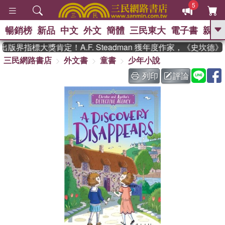
5
暢銷榜
新品
中文
外文
簡體
三民東大
電子書
親子
GO
版界指標大獎肯定！A.F. Steadman 獲年度作家，《史坎德
三民網路書店
外文書
童書
少年小說
、
、
熱搜：
東野圭吾
The Odyssey
、
、
父親節
如果歷史是一群喵
暑期
列印
評論
、
、
推薦
國際布克獎 臺灣漫遊錄
方
、
、
念華
台灣的李登輝時代
數學女
、
孩：黎曼猜想
偉大的迷走神經