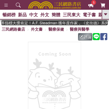
5
暢銷榜
新品
中文
外文
簡體
三民東大
電子書
親子
GO
指標大獎肯定！A.F. Steadman 獲年度作家，《史坎德》系
三民網路書店
外文書
醫療保健
醫療與醫學
、
熱搜：
東野圭吾
高希均教授回憶錄
、
、
、
The Odyssey
父親節
如果歷
評論
、
、
史是一群喵
暑期推薦
國際布克
、
、
獎 臺灣漫遊錄
方念華
台灣的李
、
、
登輝時代
數學女孩：黎曼猜想
偉大的迷走神經