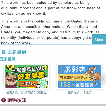
This work has been selected by scholars as being
culturally important and is part of the knowledge base of
civilization as we know it.
This work is in the public domain in the United States of
America, and possibly other nations. Within the United
States, you may freely copy and distribute this work, as
no entity (individual or corporate) has a copyright on the
More
body of the work.
Scholars believe, and we concur, that this work is
主題書展
important enough to be preserved, reproduced, and made
更多書展
generally available to the public. To ensure a quality
reading experience, this work has been proofread and
republished using a format that seamlessly blends the
original graphical elements with text in an easy-to-read
typeface.
We appreciate your support of the preservation process,
優惠方式：
加入即送50元購書金
優惠方式：
19折起
and thank you for being an important part of keeping this
購物須知
knowledge alive and relevant.