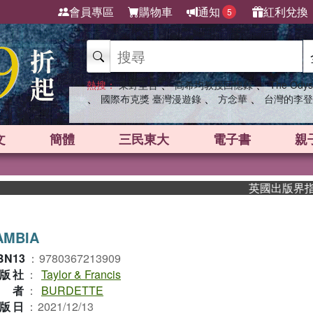
會員專區
購物車
通知
紅利兌換
5
、
、
熱搜：
東野圭吾
高希均教授回憶錄
The Odys
、
、
、
國際布克獎 臺灣漫遊錄
方念華
台灣的李登
文
簡體
三民東大
電子書
親
英國出版界指標大獎
AMBIA
BN13
：
9780367213909
版社
：
Taylor & Francis
作者
：
BURDETTE
版日
：
2021/12/13