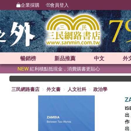
企業採購
會員登入
暢銷榜
新品
推薦
中文
外
NEW
紅利積點抵現金，消費購書更貼心
三民網路書店
外文書
人文社科
政治學
Z
IS
出
出