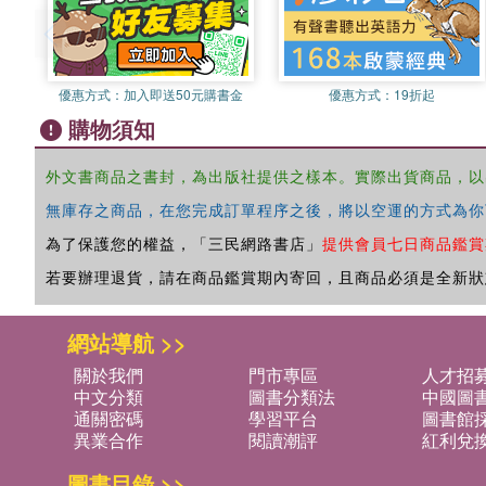
優惠方式：
加入即送50元購書金
優惠方式：
19折起
購物須知
外文書商品之書封，為出版社提供之樣本。實際出貨商品，以
無庫存之商品，在您完成訂單程序之後，將以空運的方式為你
為了保護您的權益，「三民網路書店」
提供會員七日商品鑑賞
若要辦理退貨，請在商品鑑賞期內寄回，且商品必須是全新狀
網站導航 >>
關於我們
門市專區
人才招
中文分類
圖書分類法
中國圖
通關密碼
學習平台
圖書館採
異業合作
閱讀潮評
紅利兌
圖書目錄 >>