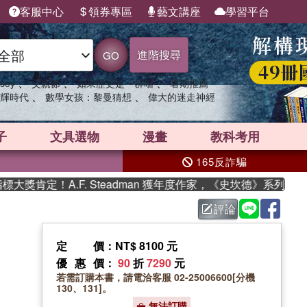
客服中心
領券專區
藝文講座
學習平台
進階搜尋
GO
、
、
、
sey
父親節
如果歷史是一群喵
暑期推薦
、
、
輝時代
數學女孩：黎曼猜想
偉大的迷走神經
子
文具選物
漫畫
教科考用
165反詐騙
肯定！A.F. Steadman 獲年度作家，《史坎德》系列帶你
評論
定價
：NT$ 8100 元
優惠價
：
90
折
7290
元
若需訂購本書，請電洽客服 02-25006600[分機
130、131]。
無法訂購