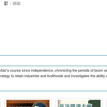
裝訂
：
精裝
bia''s course since independence, chronicling the periods of boom and 
egy to retain industries and livelihoods and investigates the ability o