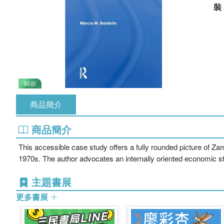
90折
商品簡介
商品簡介
This accessible case study offers a fully rounded picture of Zam
1970s. The author advocates an internally oriented economic strat
主題書展
更多書展