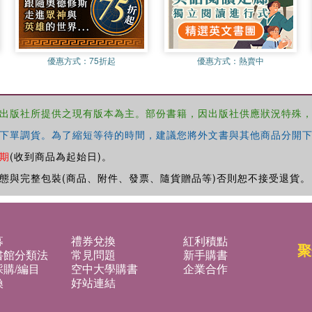
優惠方式：
75折起
優惠方式：
熱賣中
出版社所提供之現有版本為主。部份書籍，因出版社供應狀況特殊
下單調貨。為了縮短等待的時間，建議您將外文書與其他商品分開下
期
(收到商品為起始日)。
態與完整包裝(商品、附件、發票、隨貨贈品等)否則恕不接受退貨。
募
禮券兌換
紅利積點
聚
書館分類法
常見問題
新手購書
購/編目
空中大學購書
企業合作
換
好站連結