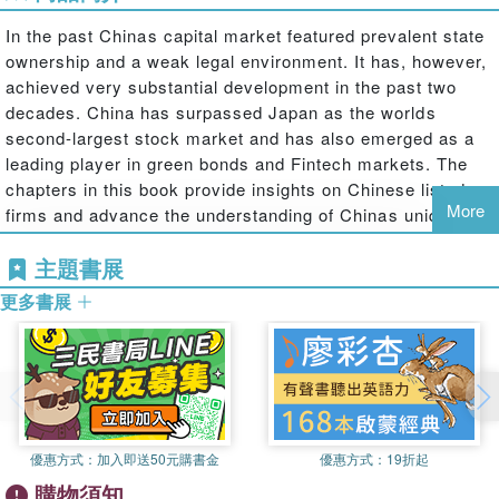
In the past Chinas capital market featured prevalent state
ownership and a weak legal environment. It has, however,
achieved very substantial development in the past two
decades. China has surpassed Japan as the worlds
second-largest stock market and has also emerged as a
leading player in green bonds and Fintech markets. The
chapters in this book provide insights on Chinese listed
More
firms and advance the understanding of Chinas unique
institutions. Some important questions are covered
主題書展
including the governance role of foreign investors in
partially privatized firms, the financial implications of
更多書展
political connections, the "Chinese model" of commercial
banks and regulatory reforms that promote the
marketization of the stock markets, among others. These
studies have important implications for other emerging
economies, on the recent China-US trade conflicts and
about the Trump administration''s complaints about the
優惠方式：
加入即送50元購書金
優惠方式：
19折起
role of the Chinese government in capital markets
.
購物須知