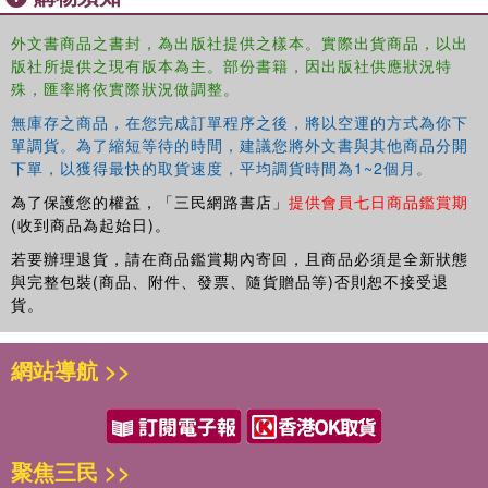
This book selectively includes the most influential articles
外文書商品之書封，為出版社提供之樣本。實際出貨商品，以出
from two special issues of
The European Journal of
版社所提供之現有版本為主。部份書籍，因出版社供應狀況特
Finance
, which were based on selections of papers
殊，匯率將依實際狀況做調整。
presented at a series of conferences on the Chinese
Capital Markets.
無庫存之商品，在您完成訂單程序之後，將以空運的方式為你下
單調貨。為了縮短等待的時間，建議您將外文書與其他商品分開
下單，以獲得最快的取貨速度，平均調貨時間為1~2個月。
為了保護您的權益，「三民網路書店」
提供會員七日商品鑑賞期
(收到商品為起始日)。
若要辦理退貨，請在商品鑑賞期內寄回，且商品必須是全新狀態
與完整包裝(商品、附件、發票、隨貨贈品等)否則恕不接受退
貨。
網站導航 >>
聚焦三民 >>