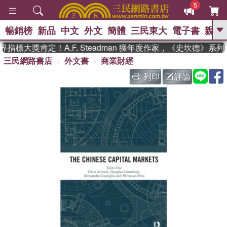
5
暢銷榜
新品
中文
外文
簡體
三民東大
電子書
親子
GO
指標大獎肯定！A.F. Steadman 獲年度作家，《史坎德》系
三民網路書店
外文書
商業財經
、
、
熱搜：
東野圭吾
The Odyssey
、
、
父親節
如果歷史是一群喵
暑期
列印
評論
、
、
推薦
國際布克獎 臺灣漫遊錄
方
、
、
念華
台灣的李登輝時代
數學女
、
孩：黎曼猜想
偉大的迷走神經