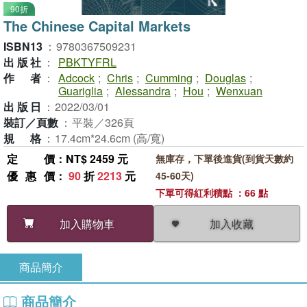
90折
The Chinese Capital Markets
ISBN13
：
9780367509231
出版社
：
PBKTYFRL
作者
：
Adcock
;
Chris
;
Cumming
;
Douglas
;
Guariglia
;
Alessandra
;
Hou
;
Wenxuan
出版日
：
2022/03/01
裝訂／頁數
：
平裝／326頁
規格
：
17.4cm*24.6cm (高/寬)
定價
：NT$ 2459 元
無庫存，下單後進貨(到貨天數約
優惠價
：
90
折
2213
元
45-60天)
下單可得紅利積點 ：66 點
加入收藏
加入購物車
商品簡介
商品簡介