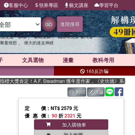
客服中心
領券專區
藝文講座
學習平台
進階搜尋
GO
、
、
果歷史是一群喵
暑期推薦
國際布克獎 臺灣漫
、
黎曼猜想
偉大的迷走神經
子
文具選物
漫畫
教科考用
165反詐騙
大獎肯定！A.F. Steadman 獲年度作家，《史坎德》系列帶
列印
評論
定價
：NT$ 2579 元
優惠價
：
90
折
2321
元
加入購物車
加入收藏