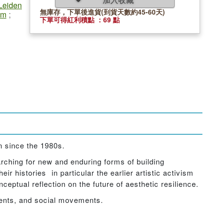
Leiden
無庫存，下單後進貨(到貨天數約45-60天)
am
;
下單可得紅利積點 ：69 點
n since the 1980s.
rching for new and enduring forms of building
r histories  in particular the earlier artistic activism
ceptual reflection on the future of aesthetic resilience.
ements, and social movements.