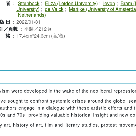
作者
：
Steinbock
;
Eliza (Leiden University)
;
Ieven
;
Bram (
University)
;
de Valck
;
Marijke (University of Amsterd
Netherlands)
版日
：
2022/01/31
訂／頁數
：
平裝／212頁
規格
：
17.4cm*24.6cm (高/寬)
vism were developed in the wake of the neoliberal repressio
ve sought to confront systemic crises around the globe, sea
thors engage in a dialogue with these artistic efforts and thei
0s and 70s  providing valuable historical insight and new con
y art, history of art, film and literary studies, protest mov