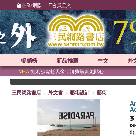
企業採購
會員登入
暢銷榜
新品
推薦
中文
外
NEW
紅利積點抵現金，消費購書更貼心
三民網路書店
外文書
藝術設計
藝術
Ar
Ae
系
IS
出