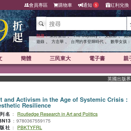
會員專區
購物車
通知
紅利兌換
5
、
、
、
熱搜：
東野圭吾
The Odyssey
父親節
如
、
、
、
遊錄
方念華
台灣的李登輝時代
數學女孩：
文
簡體
三民東大
電子書
親
英國出版界指標
t and Activism in the Age of Systemic Crisis：
sthetic Resilience
列名
：
Routledge Research in Art and Politics
BN13
：
9780367559175
版社
：
PBKTYFRL