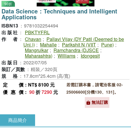
90折
Data Science：Techniques and Intelligent
Applications
ISBN13
：
9781032254494
出版社
：
PBKTYFRL
作者
：
Chavan
;
Pallavi Vijay (DY Patil (Deemed to be
Uni.))
;
Mahalle
;
Parikshit N (VIIT
;
Pune)
;
Mangrulkar
;
Ramchandra (DJSCE
;
Maharashtra)
;
Williams
;
Idongesit
出版日
：
2022/07/05
裝訂／頁數
：
精裝／320頁
規格
：
17.8cm*25.4cm (高/寬)
定價
：NT$ 8100 元
若需訂購本書，請電洽客服 02-
優惠價
：
90
折
7290
元
25006600[分機130、131]。
無法訂購
商品簡介