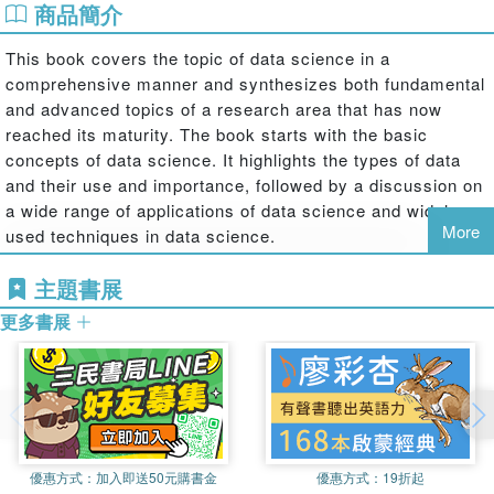
商品簡介
This book covers the topic of data science in a
comprehensive manner and synthesizes both fundamental
and advanced topics of a research area that has now
reached its maturity. The book starts with the basic
concepts of data science. It highlights the types of data
and their use and importance, followed by a discussion on
a wide range of applications of data science and widely
More
used techniques in data science.
Key Features
主題書展
 Provides an internationally respected collection of
更多書展
scientific research methods, technologies and applications
in the area of data science.
 Presents predictive outcomes by applying data science
techniques to real-life applications.
 Provides readers with the tools, techniques and cases
優惠方式：
加入即送50元購書金
優惠方式：
19折起
required to excel with modern artificial intelligence