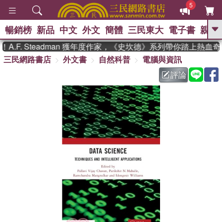
5
暢銷榜
新品
中文
外文
簡體
三民東大
電子書
親子
GO
.F. Steadman 獲年度作家，《史坎德》系列帶你踏上熱血奇
三民網路書店
外文書
自然科普
電腦與資訊
、
熱搜：
東野圭吾
高希均教授回憶錄
、
、
、
The Odyssey
父親節
如果歷
評論
、
、
史是一群喵
暑期推薦
國際布克
、
、
獎 臺灣漫遊錄
方念華
台灣的李
、
、
登輝時代
數學女孩：黎曼猜想
偉大的迷走神經