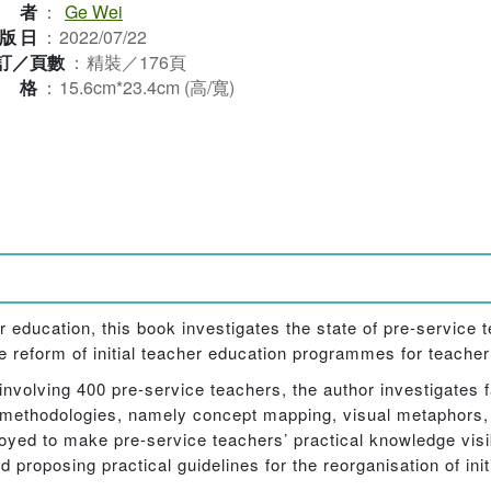
作者
：
Ge Wei
版日
：
2022/07/22
訂／頁數
：
精裝／176頁
規格
：
15.6cm*23.4cm (高/寬)
 education, this book investigates the state of pre-service t
he reform of initial teacher education programmes for teache
 involving 400 pre-service teachers, the author investigates f
e methodologies, namely concept mapping, visual metaphors,
oyed to make pre-service teachers’ practical knowledge visib
 proposing practical guidelines for the reorganisation of init