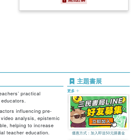
主題書展
更多
eachers’ practical
r educators.
actors influencing pre-
 video analysis, epistemic
le, helping to increase
ial teacher education.
優惠方式：
加入即送50元購書金