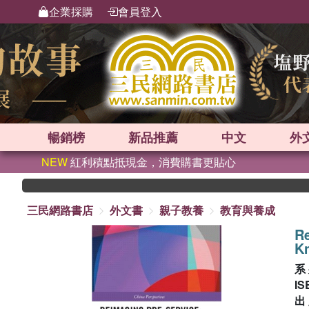
企業採購
會員登入
暢銷榜
新品
推薦
中文
外
NEW
紅利積點抵現金，消費購書更貼心
三民網路書店
外文書
親子教養
教育與養成
Re
K
系
IS
出