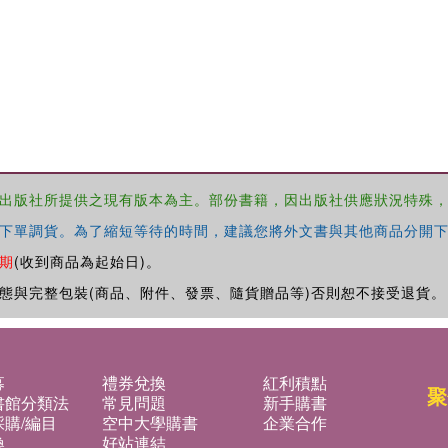
出版社所提供之現有版本為主。部份書籍，因出版社供應狀況特殊
下單調貨。為了縮短等待的時間，建議您將外文書與其他商品分開下
期
(收到商品為起始日)。
態與完整包裝(商品、附件、發票、隨貨贈品等)否則恕不接受退貨。
募
禮券兌換
紅利積點
聚
書館分類法
常見問題
新手購書
購/編目
空中大學購書
企業合作
換
好站連結