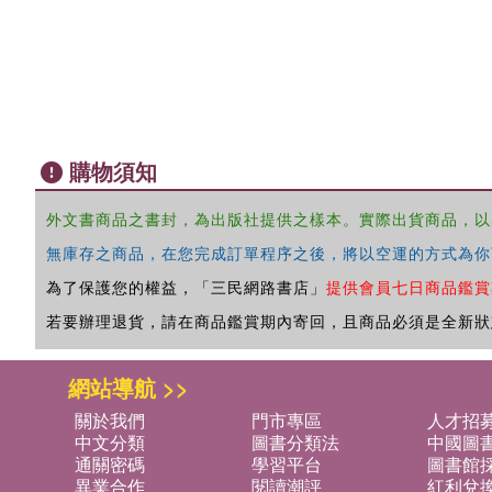
購物須知
外文書商品之書封，為出版社提供之樣本。實際出貨商品，以
無庫存之商品，在您完成訂單程序之後，將以空運的方式為你
為了保護您的權益，「三民網路書店」
提供會員七日商品鑑賞
若要辦理退貨，請在商品鑑賞期內寄回，且商品必須是全新狀
網站導航 >>
關於我們
門市專區
人才招
中文分類
圖書分類法
中國圖
通關密碼
學習平台
圖書館採
異業合作
閱讀潮評
紅利兌