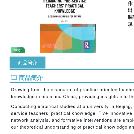
出
裝
90折
商品簡介
商品簡介
Drawing from the discourse of practice-oriented teacher
knowledge in mainland China, providing insights into t
Conducting empirical studies at a university in Beijing,
service teachers’ practical knowledge. Five innovativ
network analysis, and formative interventions are empl
our theoretical understanding of practical knowledge and