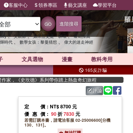
客服中心
領券專區
藝文講座
學習平台
進階搜尋
GO
、
、
、
sey
父親節
如果歷史是一群喵
暑期推薦
、
、
輝時代
數學女孩：黎曼猜想
偉大的迷走神經
子
文具選物
漫畫
教科考用
165反詐騙
年度作家，《史坎德》系列帶你踏上熱血奇幻旅程
評論
定價
：NT$ 8700 元
優惠價
：
90
折
7830
元
若需訂購本書，請電洽客服 02-25006600[分機
130、131]。
無法訂購