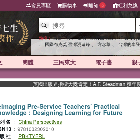
會員專區
購物車
通知
紅利兌換
5
、
、
熱搜：
東野圭吾
高希均教授回憶錄
The Odys
、
、
、
國際布克獎 臺灣漫遊錄
方念華
台灣的李登
文
簡體
三民東大
電子書
親
英國出版界指標大獎肯定！A.F. Steadman 獲
imaging Pre-Service Teachers' Practical
nowledge：Designing Learning for Future
列名
：
China Perspectives
BN13
：
9781032302010
版社
：
PBKTYFRL