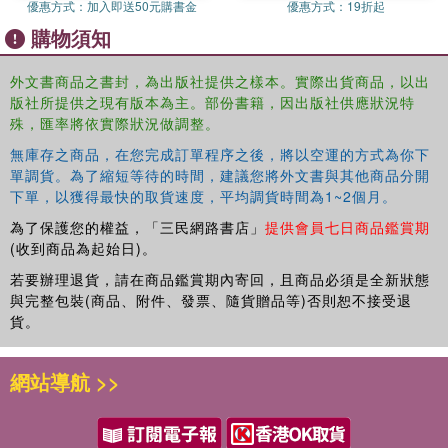
優惠方式：
加入即送50元購書金
優惠方式：
19折起
This is an essential textbook for those investigating
購物須知
sustainable fashion, whether from a design or
management perspective, providing the knowledge and
外文書商品之書封，為出版社提供之樣本。實際出貨商品，以出
tools for a future career. It is designed to serve Fashion
版社所提供之現有版本為主。部份書籍，因出版社供應狀況特
Business and Management, Fashion Marketing, Fashion
殊，匯率將依實際狀況做調整。
Buying and Merchandising and Fashion Technology
courses, at all levels, and will also be valuable reading for
無庫存之商品，在您完成訂單程序之後，將以空運的方式為你下
those already working within the fashion industry and
單調貨。為了縮短等待的時間，建議您將外文書與其他商品分開
下單，以獲得最快的取貨速度，平均調貨時間為1~2個月。
studying for professional qualifications. Online resources
include chapter-by-chapter PowerPoint slides and a test
為了保護您的權益，「三民網路書店」
提供會員七日商品鑑賞期
bank.
(收到商品為起始日)。
若要辦理退貨，請在商品鑑賞期內寄回，且商品必須是全新狀態
與完整包裝(商品、附件、發票、隨貨贈品等)否則恕不接受退
貨。
網站導航 >>