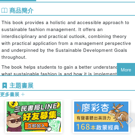
商品簡介
This book provides a holistic and accessible approach to
sustainable fashion management. It offers an
interdisciplinary and practical outlook, combining theory
with practical application from a management perspective
and underpinned by the Sustainable Development Goals
throughout.
The book helps students to gain a better understanding of
More
what sustainable fashion is and how it is implemented
across the fashion industry, through business model
主題書展
innovations, innovative designs, new technology and
更多書展
digital approaches, and material innovations. Global case
studies are employed throughout each chapter, including
fashion companies and events of all sizes, alongside other
pedagogical features to aid learning, including key learning
points, chapter objectives, and textboxes explaining key
terminology.