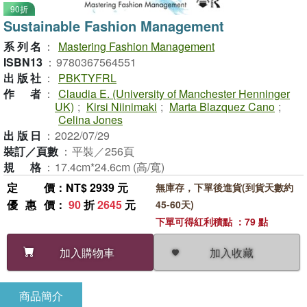
90折
Sustainable Fashion Management
系列名
：
Mastering Fashion Management
ISBN13
：
9780367564551
出版社
：
PBKTYFRL
作者
：
Claudia E. (University of Manchester Henninger
UK)
;
Kirsi Niinimaki
;
Marta Blazquez Cano
;
Celina Jones
出版日
：
2022/07/29
裝訂／頁數
：
平裝／256頁
規格
：
17.4cm*24.6cm (高/寬)
定價
：NT$ 2939 元
無庫存，下單後進貨(到貨天數約
優惠價
：
90
折
2645
元
45-60天)
下單可得紅利積點 ：79 點
加入收藏
加入購物車
商品簡介