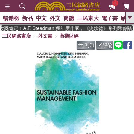
5
暢銷榜
新品
中文
外文
簡體
三民東大
電子書
親子
GO
肯定！A.F. Steadman 獲年度作家，《史坎德》系列帶你踏
三民網路書店
外文書
商業財經
、
、
熱搜：
東野圭吾
The Odyssey
、
、
父親節
如果歷史是一群喵
暑期
列印
評論
、
、
推薦
國際布克獎 臺灣漫遊錄
方
、
、
念華
台灣的李登輝時代
數學女
、
孩：黎曼猜想
偉大的迷走神經