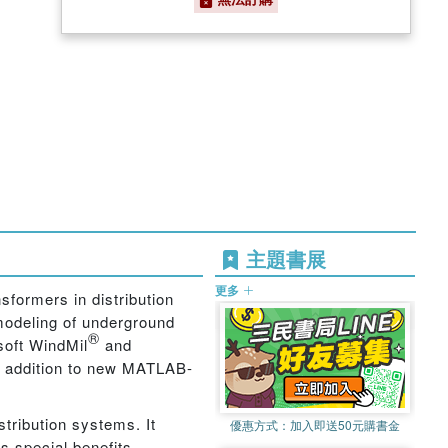
主題書展
更多
sformers in distribution
odeling of underground
®
lsoft WindMil
and
in addition to new MATLAB-
stribution systems. It
優惠方式：
加入即送50元購書金
s special benefits.