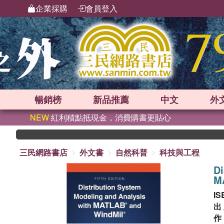
企業採購
會員登入
暢銷榜
新品
推薦
中文
外
NEW
紅利積點抵現金，消費購書更貼心
三民網路書店
外文書
自然科普
科技與工程
Di
M
IS
出