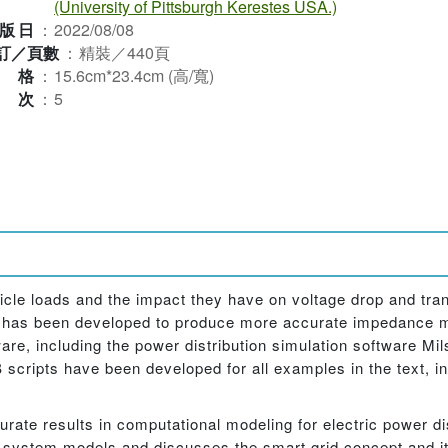
(University of Pittsburgh Kerestes USA.)
版日
：
2022/08/08
訂／頁數
：
精裝／440頁
規格
：
15.6cm*23.4cm (高/寬)
版次
：
5
hicle loads and the impact they have on voltage drop and tran
 has been developed to produce more accurate impedance m
ware, including the power distribution simulation software Mi
scripts have been developed for all examples in the text, 
rate results in computational modeling for electric power di
 system models and discusses the smart grid concept and it