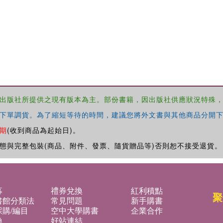
出版社所提供之現有版本為主。部份書籍，因出版社供應狀況特殊
下單調貨。為了縮短等待的時間，建議您將外文書與其他商品分開下
期
(收到商品為起始日)。
態與完整包裝(商品、附件、發票、隨貨贈品等)否則恕不接受退貨。
募
禮券兌換
紅利積點
聚
書館分類法
常見問題
新手購書
購/編目
空中大學購書
企業合作
換
好站連結