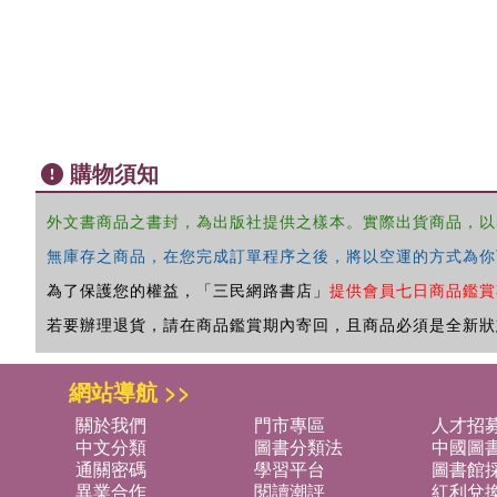
購物須知
外文書商品之書封，為出版社提供之樣本。實際出貨商品，以
無庫存之商品，在您完成訂單程序之後，將以空運的方式為你
為了保護您的權益，「三民網路書店」
提供會員七日商品鑑賞
若要辦理退貨，請在商品鑑賞期內寄回，且商品必須是全新狀
網站導航 >>
關於我們
門市專區
人才招
中文分類
圖書分類法
中國圖
通關密碼
學習平台
圖書館採
異業合作
閱讀潮評
紅利兌