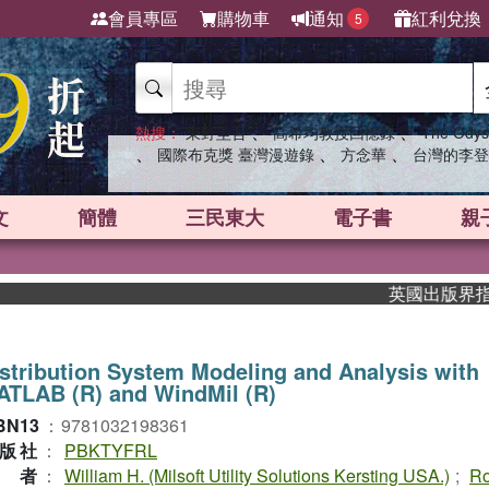
會員專區
購物車
通知
紅利兌換
5
、
、
熱搜：
東野圭吾
高希均教授回憶錄
The Odys
、
、
、
國際布克獎 臺灣漫遊錄
方念華
台灣的李登
文
簡體
三民東大
電子書
親
英國出版界指標大獎
stribution System Modeling and Analysis with
ATLAB (R) and WindMil (R)
BN13
：
9781032198361
版社
：
PBKTYFRL
作者
：
William H. (Milsoft Utility Solutions Kersting USA.)
;
Ro