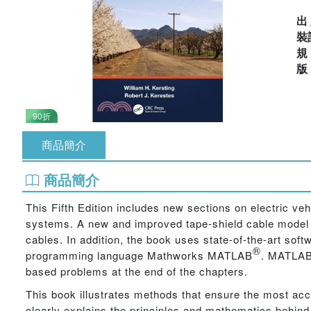
出
裝
90折
商品簡介
商品簡介
This Fifth Edition includes new sections on electric ve
systems. A new and improved tape-shield cable model
cables. In addition, the book uses state-of-the-art soft
®
programming language Mathworks MATLAB
. MATLAB 
based problems at the end of the chapters.
This book illustrates methods that ensure the most accu
clearly explains the principles and mathematics behind