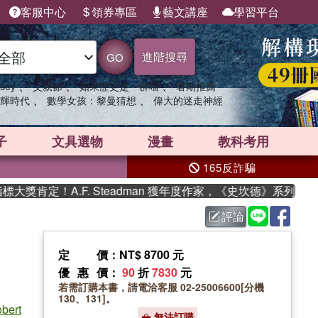
客服中心
領券專區
藝文講座
學習平台
進階搜尋
GO
、
、
、
sey
父親節
如果歷史是一群喵
暑期推薦
、
、
輝時代
數學女孩：黎曼猜想
偉大的迷走神經
子
文具選物
漫畫
教科考用
165反詐騙
肯定！A.F. Steadman 獲年度作家，《史坎德》系列帶你踏
評論
定價
：NT$ 8700 元
優惠價
：
90
折
7830
元
若需訂購本書，請電洽客服 02-25006600[分機
130、131]。
bert
無法訂購