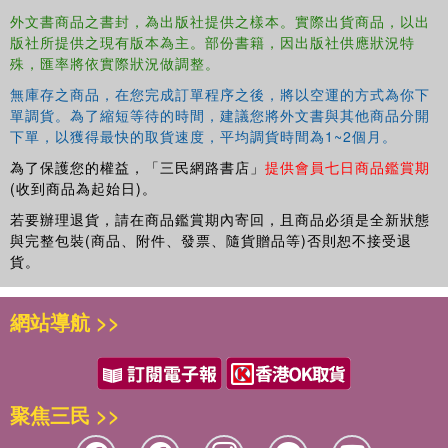
外文書商品之書封，為出版社提供之樣本。實際出貨商品，以出
版社所提供之現有版本為主。部份書籍，因出版社供應狀況特
殊，匯率將依實際狀況做調整。
無庫存之商品，在您完成訂單程序之後，將以空運的方式為你下
單調貨。為了縮短等待的時間，建議您將外文書與其他商品分開
下單，以獲得最快的取貨速度，平均調貨時間為1~2個月。
為了保護您的權益，「三民網路書店」
提供會員七日商品鑑賞期
(收到商品為起始日)。
若要辦理退貨，請在商品鑑賞期內寄回，且商品必須是全新狀態
與完整包裝(商品、附件、發票、隨貨贈品等)否則恕不接受退
貨。
網站導航 >>
聚焦三民 >>