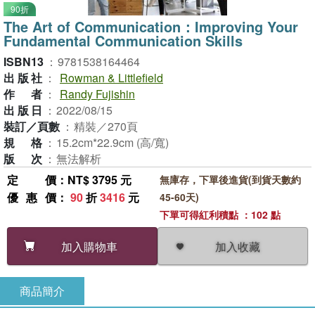
90折
The Art of Communication：Improving Your
Fundamental Communication Skills
ISBN13
：
9781538164464
出版社
：
Rowman & Littlefield
作者
：
Randy Fujishin
出版日
：
2022/08/15
裝訂／頁數
：
精裝／270頁
規格
：
15.2cm*22.9cm (高/寬)
版次
：
無法解析
定價
：NT$ 3795 元
無庫存，下單後進貨(到貨天數約
優惠價
：
90
折
3416
元
45-60天)
下單可得紅利積點 ：102 點
加入收藏
加入購物車
商品簡介