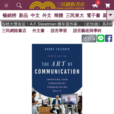
5
暢銷榜
新品
中文
外文
簡體
三民東大
電子書
親子
GO
標大獎肯定！A.F. Steadman 獲年度作家，《史坎德》系列
三民網路書店
外文書
語言學習
語言藝術與學科
、
熱搜：
東野圭吾
高希均教授回憶錄
、
、
、
The Odyssey
父親節
花開錦
評論
、
、
、
繡
暑期推薦
方念華
台灣的
、
李登輝時代
數學女孩：黎曼猜想
、
、
偉大的迷走神經
如果歷史是一
、
群喵
臺灣漫遊錄