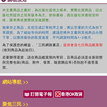
外文書商品之書封，為出版社提供之樣本。實際出貨商品，以出
Including case study examples and opportunities for
版社所提供之現有版本為主。部份書籍，因出版社供應狀況特
殊，匯率將依實際狀況做調整。
reflective practice, this is an essential text for students on
Childhood and Early Childhood Studies courses and Early
無庫存之商品，在您完成訂單程序之後，將以空運的方式為你下
Years Foundation Degrees as well as practitioners wanting
單調貨。為了縮短等待的時間，建議您將外文書與其他商品分開
to develop their critical understanding of the role of the
下單，以獲得最快的取貨速度，平均調貨時間為1~2個月。
media in young children's lives.
為了保護您的權益，「三民網路書店」
提供會員七日商品鑑賞期
(收到商品為起始日)。
若要辦理退貨，請在商品鑑賞期內寄回，且商品必須是全新狀態
與完整包裝(商品、附件、發票、隨貨贈品等)否則恕不接受退
貨。
網站導航 >>
聚焦三民 >>