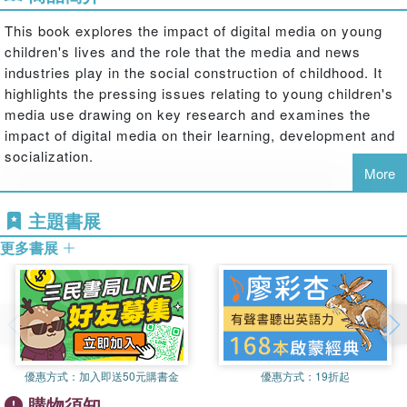
This book explores the impact of digital media on young
children's lives and the role that the media and news
industries play in the social construction of childhood. It
highlights the pressing issues relating to young children's
media use drawing on key research and examines the
impact of digital media on their learning, development and
socialization.
More
The chapters recognise the challenges digital media
主題書展
presents children and families, but also demonstrate how
更多書展
media use and engagement can have a positive impact on
children's academic attainment, social capital and
opportunities to create and curate online content. Covering
key areas of concern such as safety, violence and
children's mental health, the authors provide strategies to
help children and families reduce the risks that can arise
優惠方式：
加入即送50元購書金
優惠方式：
19折起
with digital media use and capitalise on the opportunities it
購物須知
can offer.