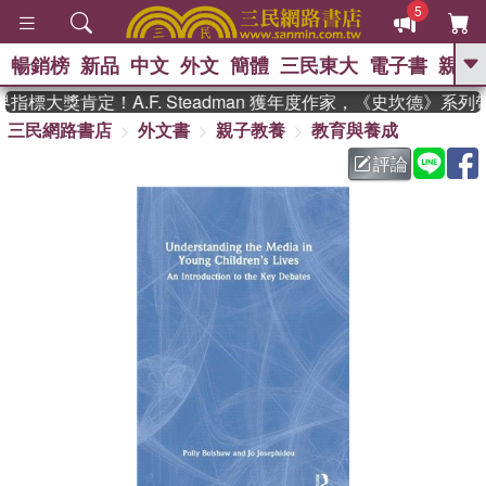
5
暢銷榜
新品
中文
外文
簡體
三民東大
電子書
親子
GO
標大獎肯定！A.F. Steadman 獲年度作家，《史坎德》系列
三民網路書店
外文書
親子教養
教育與養成
、
熱搜：
東野圭吾
高希均教授回憶錄
、
、
、
The Odyssey
父親節
如果歷
評論
、
、
史是一群喵
暑期推薦
國際布克
、
、
獎 臺灣漫遊錄
方念華
台灣的李
、
、
登輝時代
數學女孩：黎曼猜想
偉大的迷走神經