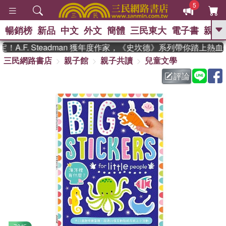
5
暢銷榜
新品
中文
外文
簡體
三民東大
電子書
親子
GO
A.F. Steadman 獲年度作家，《史坎德》系列帶你踏上熱血
三民網路書店
親子館
親子共讀
兒童文學
、
熱搜：
東野圭吾
高希均教授回憶錄
、
、
、
The Odyssey
父親節
如果歷
評論
、
、
史是一群喵
暑期推薦
國際布克
、
、
獎 臺灣漫遊錄
方念華
台灣的李
、
、
登輝時代
數學女孩：黎曼猜想
偉大的迷走神經