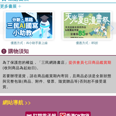
全書有13個趣味練習題、超過20張的互動貼紙，小朋友可以按
更多書展
照形狀，找到相對應的貼紙。從趣味中學習，並且培養基礎認
知能力。
書籍*特色 ★小手大貼紙，貼出學習興趣
【BIG STICKERS FOR LITTLE PEOPLE】系列為了符合孩
子的小手，貼心設計了超大貼紙，方便孩子貼上和撕起，而且
優惠方式：
AI小助手新上線
優惠方式：
85折
貼紙的圖案豐富又可愛，吸引孩子的目光！透過貼貼紙的過
購物須知
程，不只訓練孩子使用手指，還能邊探索邊玩樂，進而引起孩
子學習的興趣。
為了保護您的權益，「三民網路書店」
提供會員七日商品鑑賞期
★ 豐富練習題型，培養多項能力
(收到商品為起始日)。
 填數字及數數看：以填鴨的方式讓孩子學習數學，只會讓孩
若要辦理退貨，請在商品鑑賞期內寄回，且商品必須是全新狀態
子對數學敬而遠之。本書即透過可愛的圖案吸引注意，幫助孩
與完整包裝(商品、附件、發票、隨貨贈品等)否則恕不接受退
子理解數學概念，並且提高孩子學習數學的興趣。
貨。
 塗色及塗鴉：運用色彩表達孩子的情緒和感覺，過程中還能
訓練孩子的小肌肉、促進肢體動覺，進而培養手眼協調的能
網站導航 >>
力。
 找不同：培養孩子的專注力，從比較中發現些微差異，這個
過程能訓練孩子的觀察力，對所見的事物進行分析和綜合，能