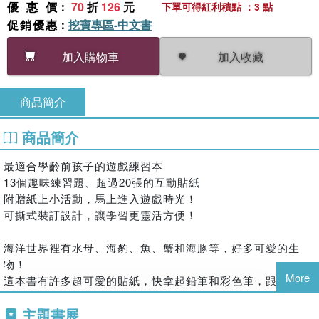
優惠價
：
70
折
126
元
下單可得紅利積點 ：3 點
促銷優惠
：
挖寶專區-中文書
加入收藏
加入購物車
商品簡介
商品簡介
最適合學齡前孩子的遊戲練習本
13個趣味練習題、超過20張的互動貼紙
附贈紙上小活動，馬上進入遊戲時光！
可撕式裝訂設計，讓學習更靈活方便！
海洋世界裡有水母、海豹、魚、蟹和海豚等，好多可愛的生
物！
More
這本書有許多超可愛的貼紙，快拿起鉛筆和彩色筆，跟著海洋
生物，進入奇幻的海洋世界吧！還有2個超有趣的紙上小活
主題書展
動，等著你來探索喔！