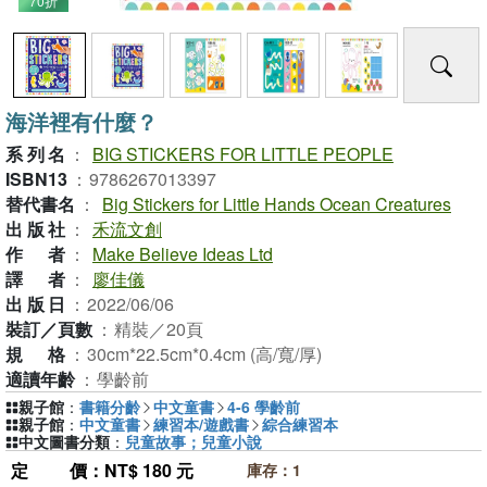
70折
海洋裡有什麼？
系列名
：
BIG STICKERS FOR LITTLE PEOPLE
ISBN13
：
9786267013397
替代書名
：
Big Stickers for Little Hands Ocean Creatures
出版社
：
禾流文創
作者
：
Make Believe Ideas Ltd
譯者
：
廖佳儀
出版日
：
2022/06/06
裝訂／頁數
：
精裝／20頁
規格
：
30cm*22.5cm*0.4cm (高/寬/厚)
適讀年齡
：
學齡前
親子館
：
書籍分齡
中文童書
4-6 學齡前
親子館
：
中文童書
練習本/遊戲書
綜合練習本
中文圖書分類
：
兒童故事；兒童小說
定價
：NT$ 180 元
庫存：1