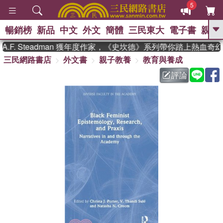
5
暢銷榜
新品
中文
外文
簡體
三民東大
電子書
親子
GO
F. Steadman 獲年度作家，《史坎德》系列帶你踏上熱血奇幻
三民網路書店
外文書
親子教養
教育與養成
、
熱搜：
東野圭吾
高希均教授回憶錄
、
、
、
The Odyssey
父親節
如果歷
評論
、
、
史是一群喵
暑期推薦
國際布克
、
、
獎 臺灣漫遊錄
方念華
台灣的李
、
、
登輝時代
數學女孩：黎曼猜想
偉大的迷走神經