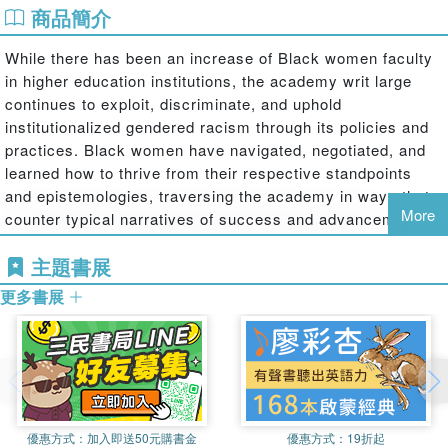
商品簡介
While there has been an increase of Black women faculty
in higher education institutions, the academy writ large
continues to exploit, discriminate, and uphold
institutionalized gendered racism through its policies and
practices. Black women have navigated, negotiated, and
learned how to thrive from their respective standpoints
and epistemologies, traversing the academy in ways that
More
counter typical narratives of success and advancement.
This edited volume bridges together foundational and
主題書展
contemporary intergenerational, interdisciplinary voices to
elucidate Black feminist epistemologies and praxis.
更多書展
Chapter authors highlight relevant research,
methodologies, and theoretical or conceptual frameworks;
share experiences as doctoral students, current faculty,
and academic administrators; and offer lessons learned
and strategies to influence systemic and institutional
change for and with Black women.
優惠方式：
加入即送50元購書金
優惠方式：
19折起