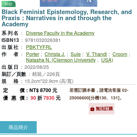
90折
Black Feminist Epistemology, Research, and
Praxis：Narratives in and through the
Academy
系列名
：
Diverse Faculty in the Academy
ISBN13
：
9781032026381
出版社
：
PBKTYFRL
作者
：
Porter
;
Christa J.
;
Sule
;
V. Thandi
;
Croom
;
Natasha N. (Clemson University
;
USA)
出版日
：
2022/08/25
裝訂／頁數
：
精裝／226頁
規格
：
15.2cm*22.9cm (高/寬)
定價
：NT$ 8700 元
若需訂購本書，請電洽客服 02-
優惠價
：
90
折
7830
元
25006600[分機130、131]。
無法訂購
商品簡介