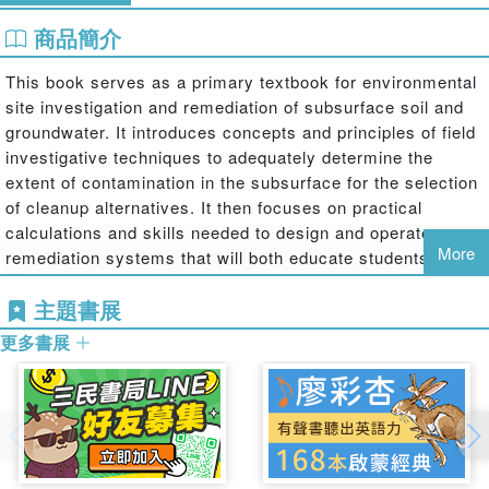
商品簡介
This book serves as a primary textbook for environmental
site investigation and remediation of subsurface soil and
groundwater. It introduces concepts and principles of field
investigative techniques to adequately determine the
extent of contamination in the subsurface for the selection
of cleanup alternatives. It then focuses on practical
calculations and skills needed to design and operate
More
remediation systems that will both educate students and
be useful for entry-level professionals in the field.
主題書展
Features:
更多書展
• Examines the practical aspects of investigating and
cleaning up contaminated soil and groundwater
• Contains scenarios, illustrations, equations, and example
problems with discussions that illustrate various practical
situations and interpret the results
• Includes end-of-chapter problems to reinforce student