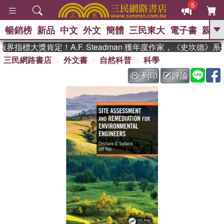
5
暢銷榜
新品
中文
外文
簡體
三民東大
電子書
親子
GO
界指標大獎肯定！A.F. Steadman 獲年度作家，《史坎德》
三民網路書店
外文書
自然科普
科學
、
、
熱搜：
東野圭吾
The Odyssey
、
、
父親節
如果歷史是一群喵
暑期
列印
評論
、
、
推薦
國際布克獎 臺灣漫遊錄
方
、
、
念華
台灣的李登輝時代
數學女
、
孩：黎曼猜想
偉大的迷走神經