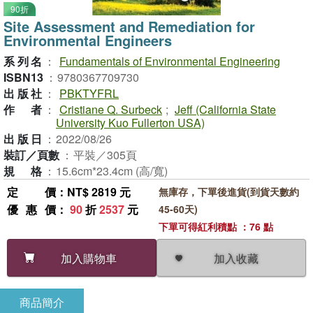
90折
Site Assessment and Remediation for
Environmental Engineers
系列名
：
Fundamentals of Environmental Engineering
ISBN13
：
9780367709730
出版社
：
PBKTYFRL
作者
：
Cristiane Q. Surbeck
;
Jeff (California State
University Kuo Fullerton USA)
出版日
：
2022/08/26
裝訂／頁數
：
平裝／305頁
規格
：
15.6cm*23.4cm (高/寬)
定價
：NT$ 2819 元
無庫存，下單後進貨(到貨天數約
優惠價
：
90
折
2537
元
45-60天)
下單可得紅利積點 ：76 點
加入收藏
加入購物車
商品簡介