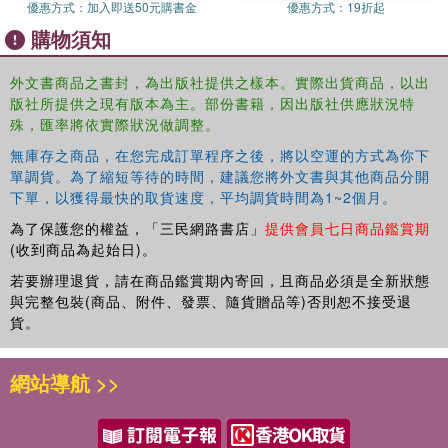
learning
優惠方式：
加入即送50元購書金
優惠方式：
19折起
• Provides a regulatory and risk analysis context, as well
購物須知
as public and community involvement aspects
• Discusses sustainability and performance assessment
外文書商品之書封，為出版社提供之樣本。實際出貨商品，以出
of the remediation methods presented
版社所提供之現有版本為主。部份書籍，因出版社供應狀況特
殊，匯率將依實際狀況做調整。
Site Assessment and Remediation for Environmental
Engineers provides upper-level undergraduate and
無庫存之商品，在您完成訂單程序之後，將以空運的方式為你下
graduate students with practical, project-oriented
單調貨。為了縮短等待的時間，建議您將外文書與其他商品分開
下單，以獲得最快的取貨速度，平均調貨時間為1~2個月。
knowledge of how to investigate and clean up a site
contaminated with chemicals and hazardous waste.
為了保護您的權益，「三民網路書店」
提供會員七日商品鑑賞期
(收到商品為起始日)。
若要辦理退貨，請在商品鑑賞期內寄回，且商品必須是全新狀態
與完整包裝(商品、附件、發票、隨貨贈品等)否則恕不接受退
貨。
網站導航 >>