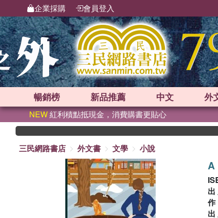
企業採購
會員登入
暢銷榜
新品
推薦
中文
外
NEW
紅利積點抵現金，消費購書更貼心
三民網路書店
外文書
文學
小說
A 
IS
出
出