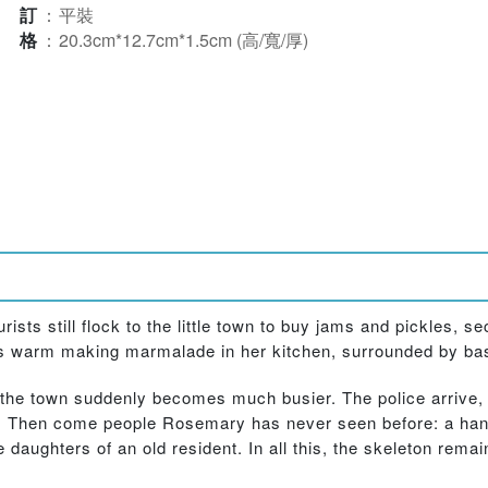
裝訂
：
平裝
規格
：
20.3cm*12.7cm*1.5cm (高/寬/厚)
ists still flock to the little town to buy jams and pickles, 
s warm making marmalade in her kitchen, surrounded by bas
the town suddenly becomes much busier. The police arrive, 
or. Then come people Rosemary has never seen before: a han
 daughters of an old resident. In all this, the skeleton rem