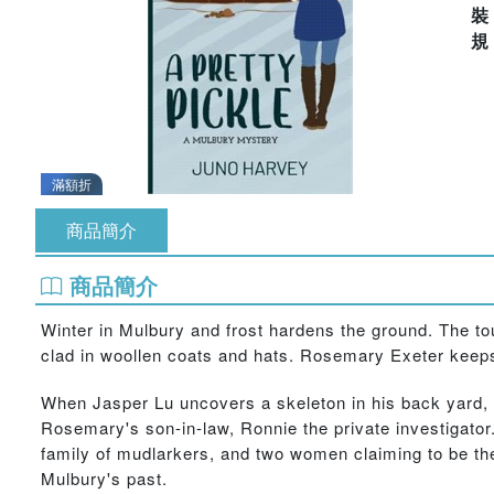
滿額折
商品簡介
商品簡介
Winter in Mulbury and frost hardens the ground. The tour
clad in woollen coats and hats. Rosemary Exeter keep
When Jasper Lu uncovers a skeleton in his back yard, 
Rosemary's son-in-law, Ronnie the private investigat
family of mudlarkers, and two women claiming to be the
Mulbury's past.