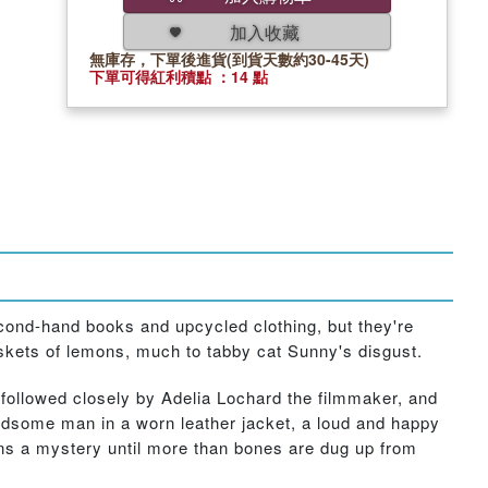
加入收藏
無庫存，下單後進貨(到貨天數約30-45天)
下單可得紅利積點 ：14 點
second-hand books and upcycled clothing, but they're
kets of lemons, much to tabby cat Sunny's disgust.
followed closely by Adelia Lochard the filmmaker, and
dsome man in a worn leather jacket, a loud and happy
ains a mystery until more than bones are dug up from