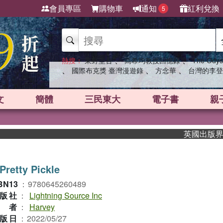
會員專區
購物車
通知
紅利兌換
5
、
、
熱搜：
東野圭吾
高希均教授回憶錄
The Odys
、
、
、
國際布克獎 臺灣漫遊錄
方念華
台灣的李登
文
簡體
三民東大
電子書
親
英國出版界指標大
Pretty Pickle
BN13
：
9780645260489
版社
：
Lightning Source Inc
作者
：
Harvey
版日
：
2022/05/27