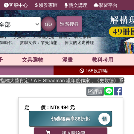
客服中心
領券專區
藝文講座
學習平台
進階搜尋
GO
、
、
、
sey
父親節
如果歷史是一群喵
暑期推薦
、
、
輝時代
數學女孩：黎曼猜想
偉大的迷走神經
子
文具選物
漫畫
教科考用
165反詐騙
獎肯定！A.F. Steadman 獲年度作家，《史坎德》系列帶你
評論
定價
：NT$ 494 元
領券後再享88折起
領
加入購物車